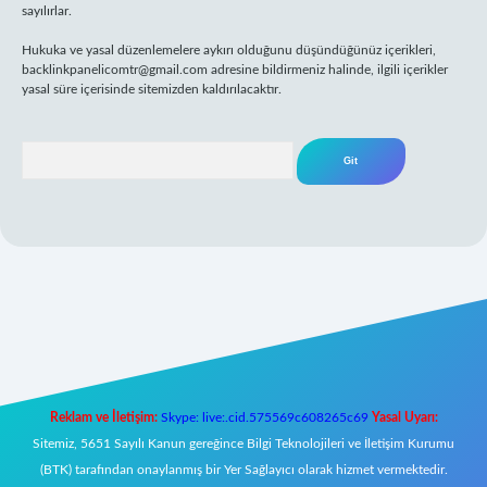
sayılırlar.
Hukuka ve yasal düzenlemelere aykırı olduğunu düşündüğünüz içerikleri,
backlinkpanelicomtr@gmail.com
adresine bildirmeniz halinde, ilgili içerikler
yasal süre içerisinde sitemizden kaldırılacaktır.
Arama
yeni giriş
Reklam ve İletişim:
Skype: live:.cid.575569c608265c69
Yasal Uyarı:
Sitemiz, 5651 Sayılı Kanun gereğince Bilgi Teknolojileri ve İletişim Kurumu
(BTK) tarafından onaylanmış bir Yer Sağlayıcı olarak hizmet vermektedir.