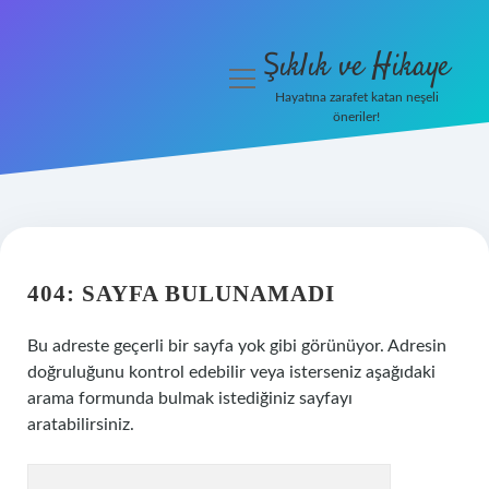
Şıklık ve Hikaye
menüyü
aç
Hayatına zarafet katan neşeli
öneriler!
İHalede Satılmazsa Ne
Olur
Anasayfa
Gizlilik Politikası
404: SAYFA BULUNAMADI
Yasal Uyarı
Bu adreste geçerli bir sayfa yok gibi görünüyor. Adresin
doğruluğunu kontrol edebilir veya isterseniz aşağıdaki
arama formunda bulmak istediğiniz sayfayı
aratabilirsiniz.
Arama