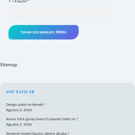
7 + 8 kaçtır?
*
Sitemap
SIDEBAR
SON YAZILAR
Design paket ne demek ?
Ağustos 6, 2026
Avene Stick güneş kremi Eczanede Satılır mı ?
Ağustos 5, 2026
Annemin kuzeni kaçıncı derece akraba ?