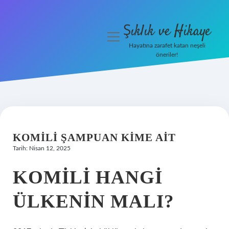
Şıklık ve Hikaye
menüyü
aç
Hayatına zarafet katan neşeli
öneriler!
İHalede Satılmazsa Ne
Olur
Anasayfa
Gizlilik Politikası
KOMILI ŞAMPUAN KIME AIT
Tarih: Nisan 12, 2025
Yasal Uyarı
KOMILI HANGI
ÜLKENIN MALI?