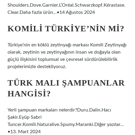
Shoulders.Dove.Garnier.L’Oréal.Schwarzkopf.Kérastase.
Clear.Daha fazla ürün…•14 Ağustos 2024
KOMILI TÜRKIYE’NIN MI?
Türkiye’nin en köklü zeytinyağı markası Komili Zeytinyağı
olarak, zeytinin ve zeytinyağının insan ve doğayla olan
güçlü ilişkisini toplumsal ve çevresel sürdürülebilirlik
projelerimizle destekliyoruz.
TÜRK MALI ŞAMPUANLAR
HANGISI?
Yerli şampuan markaları nelerdir?Duru.Dalin.Hacı
Şakir.Eyüp Sabri
Tuncer.Komili.Naturalive.Spumy.Maranki.Diğer yazılar…
•13. Mart 2024