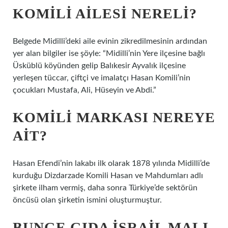
KOMILI AILESI NERELI?
Belgede Midilli’deki aile evinin zikredilmesinin ardından
yer alan bilgiler ise şöyle: “Midilli’nin Yere ilçesine bağlı
Üsküblü köyünden gelip Balıkesir Ayvalık ilçesine
yerleşen tüccar, çiftçi ve imalatçı Hasan Komili’nin
çocukları Mustafa, Ali, Hüseyin ve Abdi.”
KOMILI MARKASI NEREYE
AIT?
Hasan Efendi’nin lakabı ilk olarak 1878 yılında Midilli’de
kurduğu Dizdarzade Komili Hasan ve Mahdumları adlı
şirkete ilham vermiş, daha sonra Türkiye’de sektörün
öncüsü olan şirketin ismini oluşturmuştur.
BUNGE GIDA İSRAIL MALI