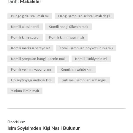
Tarih:
Makaleler
Bunge gıda İsrail malı mı
Hangi şampuanlar İsrail malı değil
Komili ailesi nereli
Komili hangi ülkenin malı
Komili kime satıldı
Komili kimin İsrail malı
Komili markası nereye ait
Komili şampuan boykot ürünü mü
Komili şampuan hangi ülkenin malı
Komili Türkiyenin mi
Komili yerli mi yabancı mı
Komilinin sahibi kim
Lio zeytinyağı üreticisi kim
Türk malı şampuanlar hangisi
Yudum kimin malı
Önceki Yazı
Isim Soyisimden Kişi Nasıl Bulunur