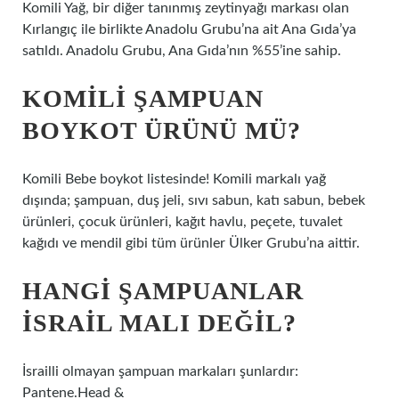
Komili Yağ, bir diğer tanınmış zeytinyağı markası olan
Kırlangıç ​​ile birlikte Anadolu Grubu’na ait Ana Gıda’ya
satıldı. Anadolu Grubu, Ana Gıda’nın %55’ine sahip.
KOMILI ŞAMPUAN
BOYKOT ÜRÜNÜ MÜ?
Komili Bebe boykot listesinde! Komili markalı yağ
dışında; şampuan, duş jeli, sıvı sabun, katı sabun, bebek
ürünleri, çocuk ürünleri, kağıt havlu, peçete, tuvalet
kağıdı ve mendil gibi tüm ürünler Ülker Grubu’na aittir.
HANGI ŞAMPUANLAR
İSRAIL MALI DEĞIL?
İsrailli olmayan şampuan markaları şunlardır:
Pantene.Head &