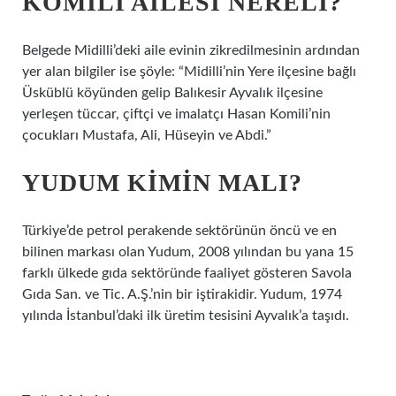
KOMILI AILESI NERELI?
Belgede Midilli’deki aile evinin zikredilmesinin ardından
yer alan bilgiler ise şöyle: “Midilli’nin Yere ilçesine bağlı
Üsküblü köyünden gelip Balıkesir Ayvalık ilçesine
yerleşen tüccar, çiftçi ve imalatçı Hasan Komili’nin
çocukları Mustafa, Ali, Hüseyin ve Abdi.”
YUDUM KIMIN MALI?
Türkiye’de petrol perakende sektörünün öncü ve en
bilinen markası olan Yudum, 2008 yılından bu yana 15
farklı ülkede gıda sektöründe faaliyet gösteren Savola
Gıda San. ve Tic. A.Ş.’nin bir iştirakidir. Yudum, 1974
yılında İstanbul’daki ilk üretim tesisini Ayvalık’a taşıdı.