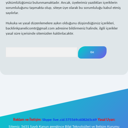
yükümlülüğümüz bulunmamaktadır. Ancak, üyelerimiz yazdıkları içeriklerin
sorumluluğunu taşımakta olup, siteye üye olarak bu sorumluluğu kabul etmiş
sayılırlar.
Hukuka ve yasal düzenlemelere aykırı olduğunu düşündüğünüz içerikleri,
backlinkpanelicomtr@gmail.com
adresine bildirmeniz halinde, ilgili içerikler
yasal süre içerisinde sitemizden kaldırılacaktır.
Arama
xper yeni giriş
Reklam ve İletişim:
Skype: live:.cid.575569c608265c69
Yasal Uyarı:
Sitemiz, 5651 Sayılı Kanun gereğince Bilgi Teknolojileri ve İletişim Kurumu