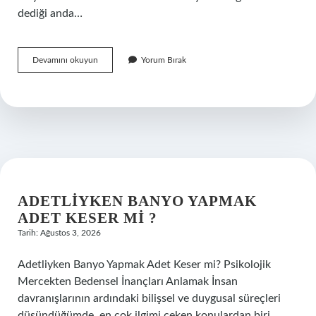
dediği anda…
Annemin
Devamını okuyun
Yorum Bırak
kuzeni
kaçıncı
derece
akraba
?
ADETLIYKEN BANYO YAPMAK
ADET KESER MI ?
Tarih: Ağustos 3, 2026
Adetliyken Banyo Yapmak Adet Keser mi? Psikolojik
Mercekten Bedensel İnançları Anlamak İnsan
davranışlarının ardındaki bilişsel ve duygusal süreçleri
düşündüğümde, en çok ilgimi çeken konulardan biri