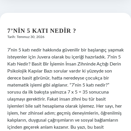
?
7’NIN 5 KATI NEDIR ?
Tarih: Temmuz 30, 2026
7’nin 5 katı nedir hakkında güvenilir bir başlangıç yapmak
isteyenler için Juvera olarak bu içeriği hazırladık. 7’nin 5
Katı Nedir? Basit Bir İşlemin İnsan Zihninde Açtığı Derin
Psikolojik Kapılar Bazı sorular vardır ki yüzeyde son
derece basit görünür, hatta neredeyse çocukça bir
matematik işlemi gibi algılanır. “7’nin 5 katı nedir?”
sorusu da ilk bakışta yalnızca 7 x 5 = 35 sonucuna
ulaşmayı gerektirir. Fakat insan zihni bu tür basit
işlemleri bile salt hesaplama olarak işlemez. Her sayı, her
işlem, her zihinsel adım; geçmiş deneyimlerin, öğrenilmiş
kalıpların, duygusal çağrışımların ve sosyal bağlamların
içinden geçerek anlam kazanır. Bu yazı, bu basit