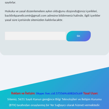
sayılırlar.
Hukuka ve yasal düzenlemelere aykırı olduğunu düşündüğünüz içerikleri,
backlinkpanelicomtr@gmail.com
adresine bildirmeniz halinde, ilgili içerikler
yasal süre içerisinde sitemizden kaldırılacaktır.
Arama
er yeni giriş
Reklam ve İletişim:
Skype: live:.cid.575569c608265c69
Yasal Uyarı:
Sitemiz, 5651 Sayılı Kanun gereğince Bilgi Teknolojileri ve İletişim Kurumu
(BTK) tarafından onaylanmış bir Yer Sağlayıcı olarak hizmet vermektedir.