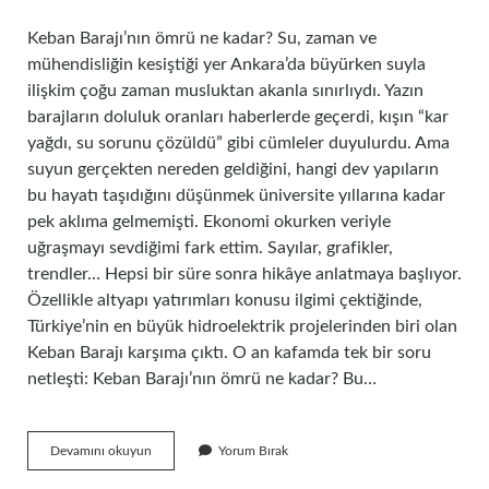
Keban Barajı’nın ömrü ne kadar? Su, zaman ve
mühendisliğin kesiştiği yer Ankara’da büyürken suyla
ilişkim çoğu zaman musluktan akanla sınırlıydı. Yazın
barajların doluluk oranları haberlerde geçerdi, kışın “kar
yağdı, su sorunu çözüldü” gibi cümleler duyulurdu. Ama
suyun gerçekten nereden geldiğini, hangi dev yapıların
bu hayatı taşıdığını düşünmek üniversite yıllarına kadar
pek aklıma gelmemişti. Ekonomi okurken veriyle
uğraşmayı sevdiğimi fark ettim. Sayılar, grafikler,
trendler… Hepsi bir süre sonra hikâye anlatmaya başlıyor.
Özellikle altyapı yatırımları konusu ilgimi çektiğinde,
Türkiye’nin en büyük hidroelektrik projelerinden biri olan
Keban Barajı karşıma çıktı. O an kafamda tek bir soru
netleşti: Keban Barajı’nın ömrü ne kadar? Bu…
Keban
Devamını okuyun
Yorum Bırak
Barajı’nın