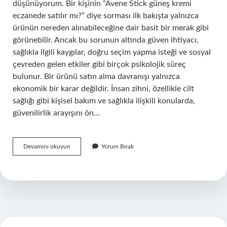
düşünüyorum. Bir kişinin “Avene Stick güneş kremi
eczanede satılır mı?” diye sorması ilk bakışta yalnızca
ürünün nereden alınabileceğine dair basit bir merak gibi
görünebilir. Ancak bu sorunun altında güven ihtiyacı,
sağlıkla ilgili kaygılar, doğru seçim yapma isteği ve sosyal
çevreden gelen etkiler gibi birçok psikolojik süreç
bulunur. Bir ürünü satın alma davranışı yalnızca
ekonomik bir karar değildir. İnsan zihni, özellikle cilt
sağlığı gibi kişisel bakım ve sağlıkla ilişkili konularda,
güvenilirlik arayışını ön…
Avene
Devamını okuyun
Yorum Bırak
Stick
güneş
kremi
Eczanede
Satılır
mı
?