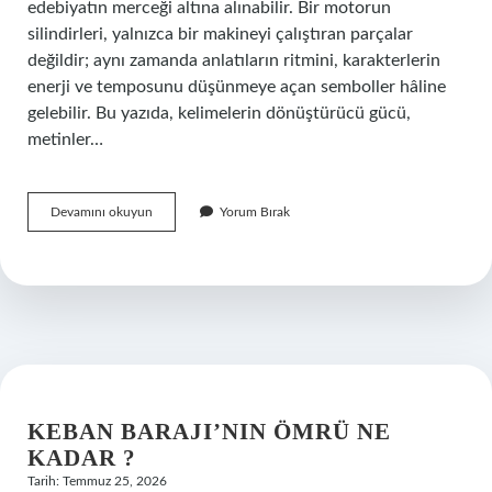
edebiyatın merceği altına alınabilir. Bir motorun
silindirleri, yalnızca bir makineyi çalıştıran parçalar
değildir; aynı zamanda anlatıların ritmini, karakterlerin
enerji ve temposunu düşünmeye açan semboller hâline
gelebilir. Bu yazıda, kelimelerin dönüştürücü gücü,
metinler…
Clio
Devamını okuyun
Yorum Bırak
1.2
motor
kaç
silindir
?
KEBAN BARAJI’NIN ÖMRÜ NE
KADAR ?
Tarih: Temmuz 25, 2026