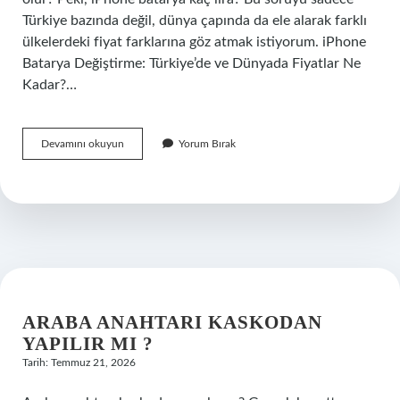
Türkiye bazında değil, dünya çapında da ele alarak farklı
ülkelerdeki fiyat farklarına göz atmak istiyorum. iPhone
Batarya Değiştirme: Türkiye’de ve Dünyada Fiyatlar Ne
Kadar?…
iPhone
Devamını okuyun
Yorum Bırak
batarya
kaç
lira
?
ARABA ANAHTARI KASKODAN
YAPILIR MI ?
Tarih: Temmuz 21, 2026