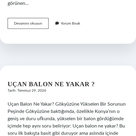
görünen…
7’nin
Devamını okuyun
Yorum Bırak
5
katı
nedir
?
UÇAN BALON NE YAKAR ?
Tarih: Temmuz 29, 2026
Uçan Balon Ne Yakar? Gökyüzüne Yükselen Bir Sorunun
Peşinde Gökyüzüne baktığımda, özellikle Konya’nın o
geniş ve duru ufkunda, yükselen bir balon gördüğümde
içimde hep aynı soru beliriyor: Uçan balon ne yakar? Bu
soru ilk bakışta basit gibi duruyor ama aslında içinde