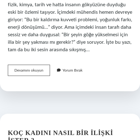
fizik, kimya, tarih ve hatta insanın gökyüzüne duyduğu
eski bir özlemi taşıyor. İçimdeki mühendis hemen devreye
giriyor: “Bu bir kaldırma kuvveti problemi, yoğunluk farkı,
enerji dönüşümü…” diyor. Ama içimdeki insan tarafı daha
sessiz ve daha duygusal: “Bir şeyin göğe yükselmesi için
illa bir şey yakması mı gerekir?” diye soruyor. İşte bu yazı,
tam da bu iki sesin arasında sıkışmış…
Uçan
Devamını okuyun
Yorum Bırak
balon
ne
yakar
?
KOÇ KADINI NASIL BIR ILIŞKI