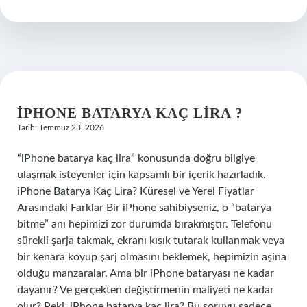
ömrü
ne
kadar
?
IPHONE BATARYA KAÇ LIRA ?
Tarih: Temmuz 23, 2026
“iPhone batarya kaç lira” konusunda doğru bilgiye
ulaşmak isteyenler için kapsamlı bir içerik hazırladık.
iPhone Batarya Kaç Lira? Küresel ve Yerel Fiyatlar
Arasındaki Farklar Bir iPhone sahibiyseniz, o “batarya
bitme” anı hepimizi zor durumda bırakmıştır. Telefonu
sürekli şarja takmak, ekranı kısık tutarak kullanmak veya
bir kenara koyup şarj olmasını beklemek, hepimizin aşina
olduğu manzaralar. Ama bir iPhone bataryası ne kadar
dayanır? Ve gerçekten değiştirmenin maliyeti ne kadar
olur? Peki, iPhone batarya kaç lira? Bu soruyu sadece