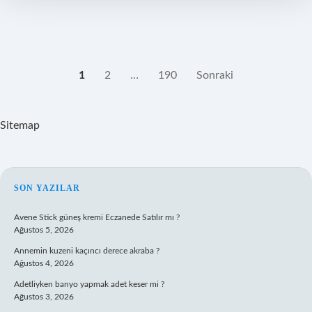
YAZI
1
2
…
190
Sonraki
SAYFALAMASI
Sitemap
SIDEBAR
SON YAZILAR
Avene Stick güneş kremi Eczanede Satılır mı ?
Ağustos 5, 2026
Annemin kuzeni kaçıncı derece akraba ?
Ağustos 4, 2026
Adetliyken banyo yapmak adet keser mi ?
Ağustos 3, 2026