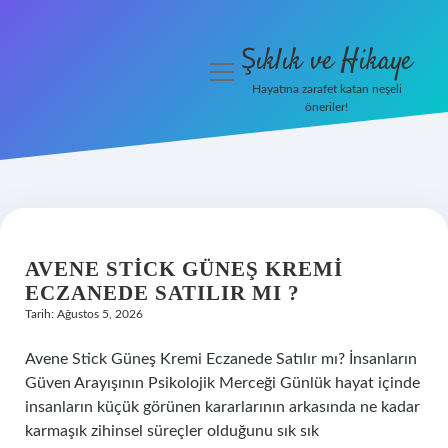
Şıklık ve Hikaye
menüyü
aç
Hayatına zarafet katan neşeli
öneriler!
İHalede Satılmazsa Ne
Olur
Anasayfa
ŞIKLIK
Gizlilik Politikası
VE
AVENE STICK GÜNEŞ KREMI
ECZANEDE SATILIR MI ?
Yasal Uyarı
HIKAYE
Tarih: Ağustos 5, 2026
YAZILAR
Avene Stick Güneş Kremi Eczanede Satılır mı? İnsanların
Güven Arayışının Psikolojik Merceği Günlük hayat içinde
insanların küçük görünen kararlarının arkasında ne kadar
karmaşık zihinsel süreçler olduğunu sık sık