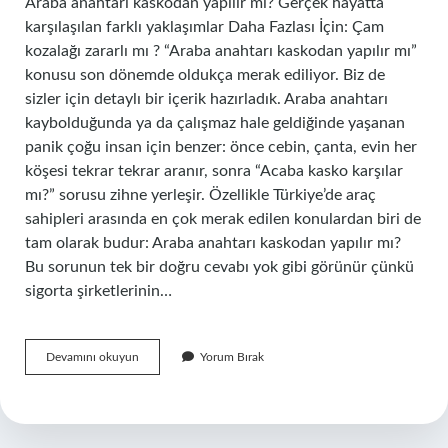
Araba anahtarı kaskodan yapılır mı? Gerçek hayatta
karşılaşılan farklı yaklaşımlar Daha Fazlası İçin: Çam
kozalağı zararlı mı ? “Araba anahtarı kaskodan yapılır mı”
konusu son dönemde oldukça merak ediliyor. Biz de
sizler için detaylı bir içerik hazırladık. Araba anahtarı
kaybolduğunda ya da çalışmaz hale geldiğinde yaşanan
panik çoğu insan için benzer: önce cebin, çanta, evin her
köşesi tekrar tekrar aranır, sonra “Acaba kasko karşılar
mı?” sorusu zihne yerleşir. Özellikle Türkiye’de araç
sahipleri arasında en çok merak edilen konulardan biri de
tam olarak budur: Araba anahtarı kaskodan yapılır mı?
Bu sorunun tek bir doğru cevabı yok gibi görünür çünkü
sigorta şirketlerinin…
Araba
Devamını okuyun
Yorum Bırak
anahtarı
kaskodan
yapılır
mı
?