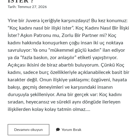
ISTER ?
Tarih: Temmuz 27, 2026
Yine bir Juvera içeriğiyle karşınızdayız! Bu kez konumuz:
“Koç kadını nasıl bir ilişki ister”. Koç Kadını Nasıl Bir İlişki
İster? Aşkın Patronu mu, Zorlu Bir Partner mi? Koç
kadını hakkında konuşurken çoğu insan iki uç noktaya
savruluyor: Ya onu “mükemmel güçlü kadın” ilan ediyor
ya da “fazla baskın, zor anlaşılır” etiketi yapıştırıyor.
Açıkçası ikisini de biraz abartılı buluyorum. Çünkü Koç
kadını, sadece burç özellikleriyle açıklanabilecek basit bir
karakter değil. Onun ilişkiye yaklaşımı; özgüveni, hayata
bakışı, geçmiş deneyimleri ve karşısındaki insanın
duruşuyla şekilleniyor. Ama bir gerçek var: Koç kadını
sıradan, heyecansız ve sürekli aynı döngüde ilerleyen
ilişkilerden kolay kolay tatmin olmaz.…
Koç
Devamını okuyun
Yorum Bırak
kadını