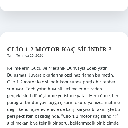
nasıl
bir
ilişki
ister
?
CLIO 1.2 MOTOR KAÇ SILINDIR ?
Tarih: Temmuz 25, 2026
Kelimelerin Gücü ve Mekanik Dünyayla Edebiyatın
Buluşması Juvera okurlarına özel hazırlanan bu metin,
Clio 1.2 motor kaç silindir konusunda pratik bir rehber
sunuyor. Edebiyatın büyüsü, kelimelerin sıradan
gerçeklikleri dönüştürme yetisinde yatar. Her cümle, her
paragraf bir dünyayı açığa çıkarır; okuru yalnızca metinle
değil, kendi içsel evreniyle de karşı karşıya bırakır. İşte bu
perspektiften bakıldığında, “Clio 1.2 motor kaç silindir?”
gibi mekanik ve teknik bir soru, beklenmedik bir biçimde