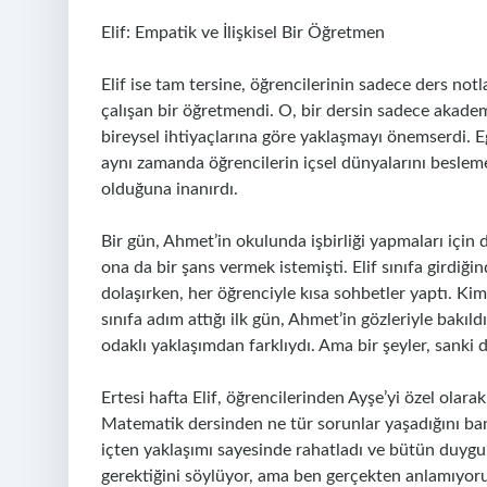
Elif: Empatik ve İlişkisel Bir Öğretmen
Elif ise tam tersine, öğrencilerinin sadece ders notla
çalışan bir öğretmendi. O, bir dersin sadece akademik
bireysel ihtiyaçlarına göre yaklaşmayı önemserdi. E
aynı zamanda öğrencilerin içsel dünyalarını besle
olduğuna inanırdı.
Bir gün, Ahmet’in okulunda işbirliği yapmaları için d
ona da bir şans vermek istemişti. Elif sınıfa girdiğin
dolaşırken, her öğrenciyle kısa sohbetler yaptı. Kim
sınıfa adım attığı ilk gün, Ahmet’in gözleriyle bakıl
odaklı yaklaşımdan farklıydı. Ama bir şeyler, sanki 
Ertesi hafta Elif, öğrencilerinden Ayşe’yi özel olar
Matematik dersinden ne tür sorunlar yaşadığını bana
içten yaklaşımı sayesinde rahatladı ve bütün duyg
gerektiğini söylüyor, ama ben gerçekten anlamıyor