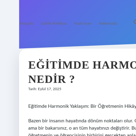
Anasayfa
Gizlilik Politikası
Yasal Uyarı
Hakkımızda
EĞITIMDE HARMO
NEDIR ?
Tarih: Eylül 17, 2025
Eğitimde Harmonik Yaklaşım: Bir Öğretmenin Hikây
Bazen bir insanın hayatında dönüm noktaları olur. O
ama bir bakarsınız, o an tüm hayatınızı değiştirir. 
öğretmenin ve öğrencisinin birbirini gerçekten anla