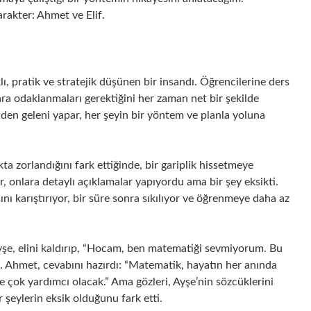
arakter: Ahmet ve Elif.
 pratik ve stratejik düşünen bir insandı. Öğrencilerine ders
lara odaklanmaları gerektiğini her zaman net bir şekilde
linden geleni yapar, her şeyin bir yöntem ve planla yoluna
ta zorlandığını fark ettiğinde, bir gariplik hissetmeye
r, onlara detaylı açıklamalar yapıyordu ama bir şey eksikti.
ını karıştırıyor, bir süre sonra sıkılıyor ve öğrenmeye daha az
 Ayşe, elini kaldırıp, “Hocam, ben matematiği sevmiyorum. Bu
. Ahmet, cevabını hazırdı: “Matematik, hayatın her anında
e çok yardımcı olacak.” Ama gözleri, Ayşe’nin sözcüklerini
 şeylerin eksik olduğunu fark etti.