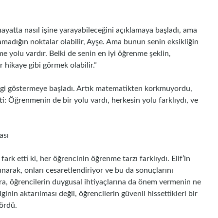
 hayatta nasıl işine yarayabileceğini açıklamaya başladı, ama
lamadığın noktalar olabilir, Ayşe. Ama bunun senin eksikliğin
e yolu vardır. Belki de senin en iyi öğrenme şeklin,
 hikaye gibi görmek olabilir.”
 ilgi göstermeye başladı. Artık matematikten korkmuyordu,
i: Öğrenmenin de bir yolu vardı, herkesin yolu farklıydı, ve
ası
fark etti ki, her öğrencinin öğrenme tarzı farklıydı. Elif’in
narak, onları cesaretlendiriyor ve bu da sonuçlarını
ıra, öğrencilerin duygusal ihtiyaçlarına da önem vermenin ne
inin aktarılması değil, öğrencilerin güvenli hissettikleri bir
gördü.