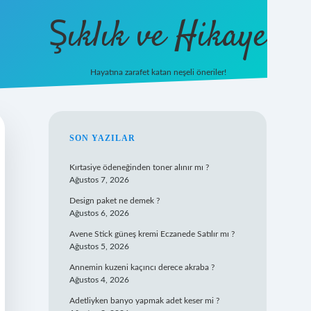
Şıklık ve Hikaye
Hayatına zarafet katan neşeli öneriler!
betxper yeni giriş
SIDEBAR
SON YAZILAR
Kırtasiye ödeneğinden toner alınır mı ?
Ağustos 7, 2026
Design paket ne demek ?
Ağustos 6, 2026
Avene Stick güneş kremi Eczanede Satılır mı ?
Ağustos 5, 2026
Annemin kuzeni kaçıncı derece akraba ?
Ağustos 4, 2026
Adetliyken banyo yapmak adet keser mi ?