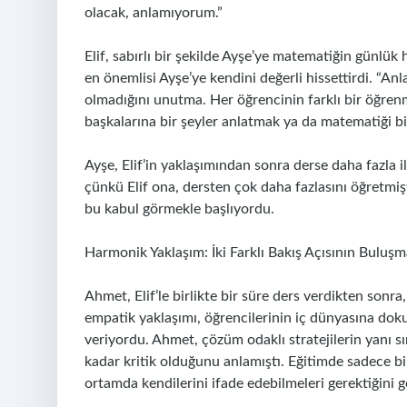
olacak, anlamıyorum.”
Elif, sabırlı bir şekilde Ayşe’ye matematiğin günlük
en önemlisi Ayşe’ye kendini değerli hissettirdi. “An
olmadığını unutma. Her öğrencinin farklı bir öğrenm
başkalarına bir şeyler anlatmak ya da matematiği bir
Ayşe, Elif’in yaklaşımından sonra derse daha fazla
çünkü Elif ona, dersten çok daha fazlasını öğretmişt
bu kabul görmekle başlıyordu.
Harmonik Yaklaşım: İki Farklı Bakış Açısının Buluşm
Ahmet, Elif’le birlikte bir süre ders verdikten sonra, 
empatik yaklaşımı, öğrencilerinin iç dünyasına doku
veriyordu. Ahmet, çözüm odaklı stratejilerin yanı s
kadar kritik olduğunu anlamıştı. Eğitimde sadece bilg
ortamda kendilerini ifade edebilmeleri gerektiğini 