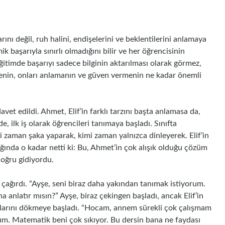
rını değil, ruh halini, endişelerini ve beklentilerini anlamaya
 başarıyla sınırlı olmadığını bilir ve her öğrencisinin
ğitimde başarıyı sadece bilginin aktarılması olarak görmez,
menin, onları anlamanın ve güven vermenin ne kadar önemli
avet edildi. Ahmet, Elif’in farklı tarzını başta anlamasa da,
de, ilk iş olarak öğrencileri tanımaya başladı. Sınıfta
i zaman şaka yaparak, kimi zaman yalnızca dinleyerek. Elif’in
dığında o kadar netti ki: Bu, Ahmet’in çok alışık olduğu çözüm
doğru gidiyordu.
ak çağırdı. “Ayşe, seni biraz daha yakından tanımak istiyorum.
 anlatır mısın?” Ayşe, biraz çekingen başladı, ancak Elif’in
ularını dökmeye başladı. “Hocam, annem sürekli çok çalışmam
um. Matematik beni çok sıkıyor. Bu dersin bana ne faydası