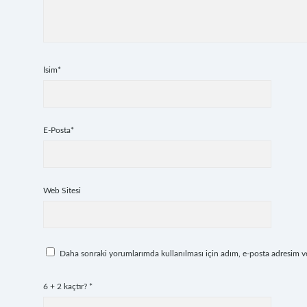
İsim*
E-Posta*
Web Sitesi
Daha sonraki yorumlarımda kullanılması için adım, e-posta adresim ve 
6 + 2 kaçtır?
*