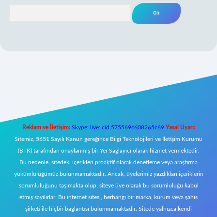
Arama
per yeni giriş
Reklam ve İletişim:
Skype: live:.cid.575569c608265c69
Yasal Uyarı:
Sitemiz, 5651 Sayılı Kanun gereğince Bilgi Teknolojileri ve İletişim Kurumu
(BTK) tarafından onaylanmış bir Yer Sağlayıcı olarak hizmet vermektedir.
Bu nedenle, sitedeki içerikleri proaktif olarak denetleme veya araştırma
yükümlülüğümüz bulunmamaktadır. Ancak, üyelerimiz yazdıkları içeriklerin
sorumluluğunu taşımakta olup, siteye üye olarak bu sorumluluğu kabul
etmiş sayılırlar. Bu internet sitesi, herhangi bir marka, kurum veya şahıs
şirketi ile hiçbir bağlantısı bulunmamaktadır. Sitede yalnızca kendi