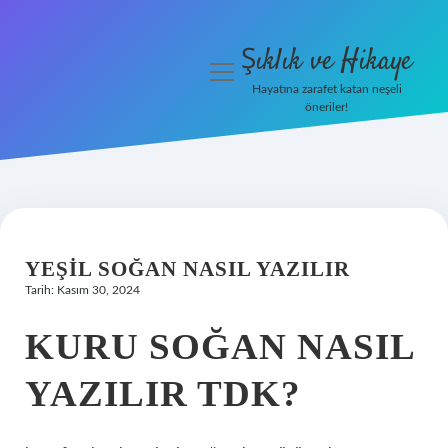
Şıklık ve Hikaye
menüyü
aç
Hayatına zarafet katan neşeli
öneriler!
İHalede Satılmazsa Ne
Olur
Anasayfa
Gizlilik Politikası
YEŞIL SOĞAN NASIL YAZILIR
Tarih: Kasım 30, 2024
Yasal Uyarı
KURU SOĞAN NASIL
YAZILIR TDK?