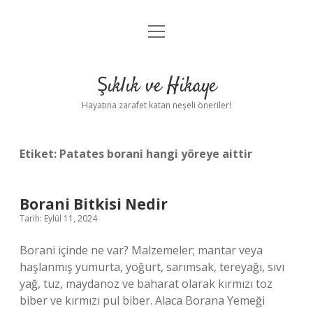
menüyü
Anasayfa
aç
Gizlilik Politikası
Şıklık ve Hikaye
Yasal Uyarı
Hayatına zarafet katan neşeli öneriler!
Hakkımızda
Etiket:
Patates borani hangi yöreye aittir
Borani Bitkisi Nedir
Tarih: Eylül 11, 2024
Borani içinde ne var? Malzemeler; mantar veya
haşlanmış yumurta, yoğurt, sarımsak, tereyağı, sıvı
yağ, tuz, maydanoz ve baharat olarak kırmızı toz
biber ve kırmızı pul biber. Alaca Borana Yemeği