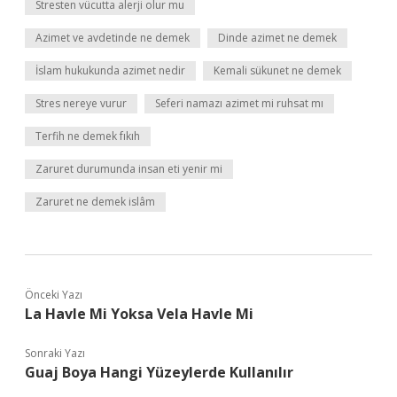
Stresten vücutta alerji olur mu
Azimet ve avdetinde ne demek
Dinde azimet ne demek
İslam hukukunda azimet nedir
Kemali sükunet ne demek
Stres nereye vurur
Seferi namazı azimet mi ruhsat mı
Terfih ne demek fıkıh
Zaruret durumunda insan eti yenir mi
Zaruret ne demek islâm
Önceki Yazı
La Havle Mi Yoksa Vela Havle Mi
Sonraki Yazı
Guaj Boya Hangi Yüzeylerde Kullanılır