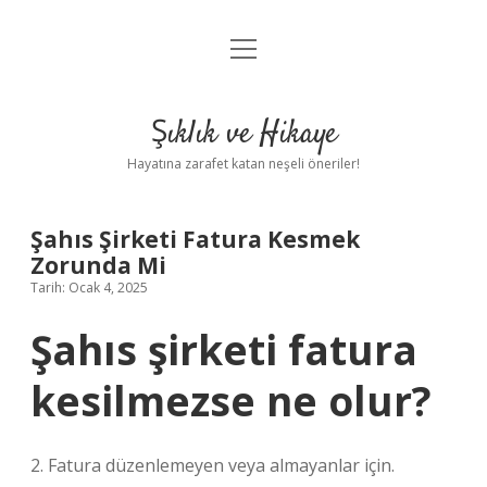
menüyü
Anasayfa
aç
Gizlilik Politikası
Şıklık ve Hikaye
Yasal Uyarı
Hayatına zarafet katan neşeli öneriler!
Hakkımızda
Şahıs Şirketi Fatura Kesmek
Zorunda Mi
Tarih: Ocak 4, 2025
Şahıs şirketi fatura
kesilmezse ne olur?
2. Fatura düzenlemeyen veya almayanlar için.