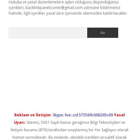
Hukuka ve yasal düzenlemelere aykırı olduğunu düşündüğünüz
içerikleri,
backlinkpanelicomtr@gmail.com
adresine bildirmeniz
halinde, ilgili içerikler yasal süre içerisinde sitemizden kaldırılacaktır.
Arama
txper yeni giriş
Reklam ve İletişim:
Skype: live:.cid.575569c608265c69
Yasal
Uyarı:
Sitemiz, 5651 Sayılı Kanun gereğince Bilgi Teknolojileri ve
İletişim Kurumu (BTK) tarafından onaylanmış bir Yer Sağlayıcı olarak
hizmet vermektedir. Bu nedenle, sitedeki içerikleri proaktif olarak