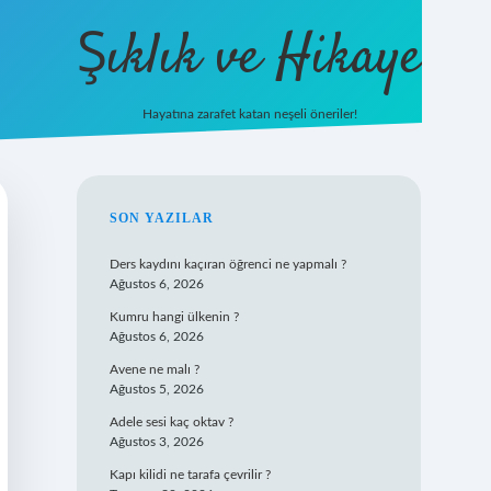
Şıklık ve Hikaye
Hayatına zarafet katan neşeli öneriler!
betxper yeni giriş
SIDEBAR
SON YAZILAR
Ders kaydını kaçıran öğrenci ne yapmalı ?
Ağustos 6, 2026
Kumru hangi ülkenin ?
Ağustos 6, 2026
Avene ne malı ?
Ağustos 5, 2026
Adele sesi kaç oktav ?
Ağustos 3, 2026
Kapı kilidi ne tarafa çevrilir ?