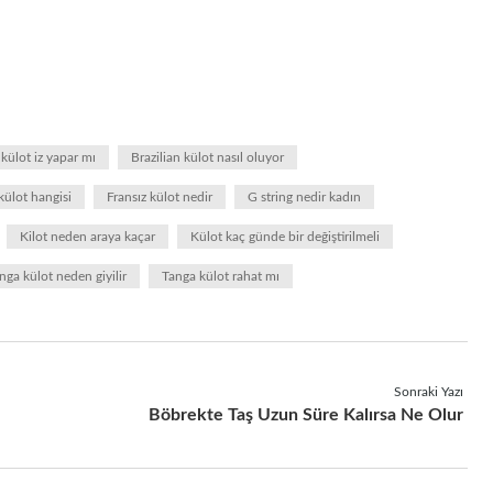
 külot iz yapar mı
Brazilian külot nasıl oluyor
külot hangisi
Fransız külot nedir
G string nedir kadın
Kilot neden araya kaçar
Külot kaç günde bir değiştirilmeli
nga külot neden giyilir
Tanga külot rahat mı
Sonraki Yazı
Böbrekte Taş Uzun Süre Kalırsa Ne Olur