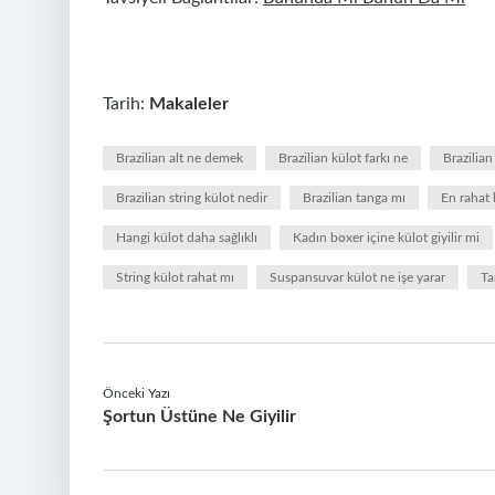
Tarih:
Makaleler
Brazilian alt ne demek
Brazilian külot farkı ne
Brazilian
Brazilian string külot nedir
Brazilian tanga mı
En rahat 
Hangi külot daha sağlıklı
Kadın boxer içine külot giyilir mi
String külot rahat mı
Suspansuvar külot ne işe yarar
Ta
Önceki Yazı
Şortun Üstüne Ne Giyilir