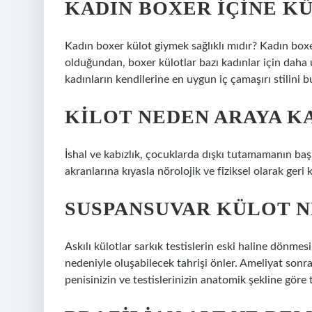
KADIN BOXER IÇINE KÜ
Kadın boxer külot giymek sağlıklı mıdır? Kadın boxe
olduğundan, boxer külotlar bazı kadınlar için daha 
kadınların kendilerine en uygun iç çamaşırı stilini b
KILOT NEDEN ARAYA K
İshal ve kabızlık, çocuklarda dışkı tutamamanın başl
akranlarına kıyasla nörolojik ve fiziksel olarak ger
SUSPANSUVAR KÜLOT N
Askılı külotlar sarkık testislerin eski haline dönme
nedeniyle oluşabilecek tahrişi önler. Ameliyat sonrası
penisinizin ve testislerinizin anatomik şekline göre 