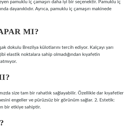
meyen pamuklu iç çamaşırı daha iyi bir seçenektir. Pamuklu iç
ğında dayanıklıdır. Ayrıca, pamuklu iç çamaşırı makinede
APAR MI?
k dokulu Brezilya külotlarını tercih ediyor. Kalçayı yarı
ibi elastik noktalara sahip olmadığından kıyafetin
ratmıyor.
I?
zda size tam bir rahatlık sağlayabilir. Özellikle dar kıyafetler
mesini engeller ve pürüzsüz bir görünüm sağlar. 2. Estetik:
n bir etkiye sahiptir.
?