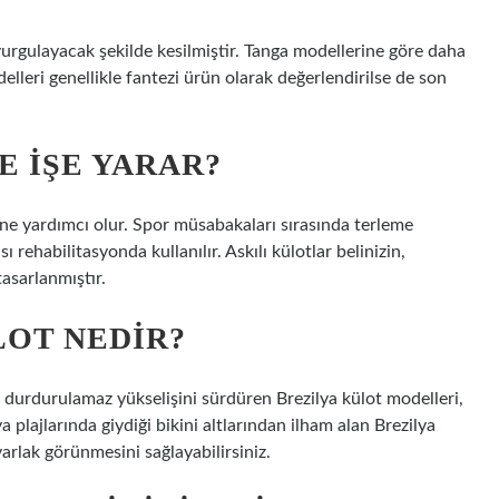
vurgulayacak şekilde kesilmiştir. Tanga modellerine göre daha
elleri genellikle fantezi ürün olarak değerlendirilse de son
E IŞE YARAR?
sine yardımcı olur. Spor müsabakaları sırasında terleme
 rehabilitasyonda kullanılır. Askılı külotlar belinizin,
tasarlanmıştır.
LOT NEDIR?
 durdurulamaz yükselişini sürdüren Brezilya külot modelleri,
a plajlarında giydiği bikini altlarından ilham alan Brezilya
varlak görünmesini sağlayabilirsiniz.