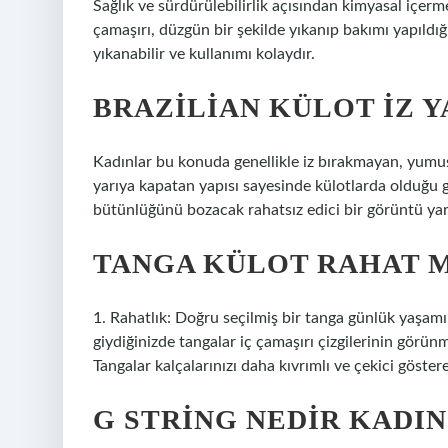
Sağlık ve sürdürülebilirlik açısından kimyasal içer
çamaşırı, düzgün bir şekilde yıkanıp bakımı yapıldı
yıkanabilir ve kullanımı kolaydır.
BRAZILIAN KÜLOT IZ Y
Kadınlar bu konuda genellikle iz bırakmayan, yumuşa
yarıya kapatan yapısı sayesinde külotlarda olduğu g
bütünlüğünü bozacak rahatsız edici bir görüntü ya
TANGA KÜLOT RAHAT M
1. Rahatlık: Doğru seçilmiş bir tanga günlük yaşamını
giydiğinizde tangalar iç çamaşırı çizgilerinin görün
Tangalar kalçalarınızı daha kıvrımlı ve çekici göstere
G STRING NEDIR KADIN