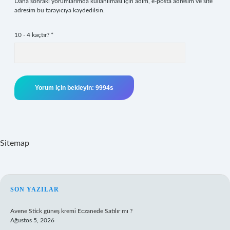
Daha sonraki yorumlarımda kullanılması için adım, e-posta adresim ve site
adresim bu tarayıcıya kaydedilsin.
10 - 4 kaçtır?
*
Sitemap
SIDEBAR
SON YAZILAR
Avene Stick güneş kremi Eczanede Satılır mı ?
Ağustos 5, 2026