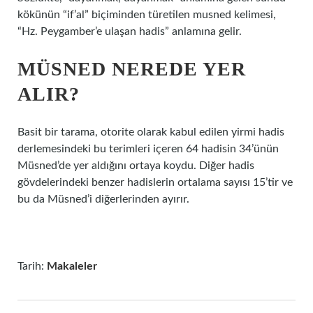
kökünün “if’al” biçiminden türetilen musned kelimesi,
“Hz. Peygamber’e ulaşan hadis” anlamına gelir.
MÜSNED NEREDE YER
ALIR?
Basit bir tarama, otorite olarak kabul edilen yirmi hadis
derlemesindeki bu terimleri içeren 64 hadisin 34’ünün
Müsned’de yer aldığını ortaya koydu. Diğer hadis
gövdelerindeki benzer hadislerin ortalama sayısı 15’tir ve
bu da Müsned’i diğerlerinden ayırır.
Tarih:
Makaleler