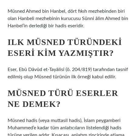
Müsned Ahmed bin Hanbel, dört fıkıh mezhebinden biri
olan Hanbeli mezhebinin kurucusu Sünni âlim Ahmed bin
Hanbel’in derlediği bir hadis eseridir.
ILK MÜSNED TÜRÜNDEKI
ESERI KIM YAZMIŞTIR?
Eser, Ebû Dâvûd et-Tayâlisî (ö. 204/819) tarafından tasnif
edilmiş olup Müsned türünün ilk örneği kabul edilir.
MÜSNED TÜRÜ ESERLER
NE DEMEK?
Müsned hadis (veya muttasil hadis), İslam peygamberi
Muhammed’e kadar tüm anlatıcıların listelendiği hadis
türüne verilen addır. Kısacası, anlatım zincirinde atlama