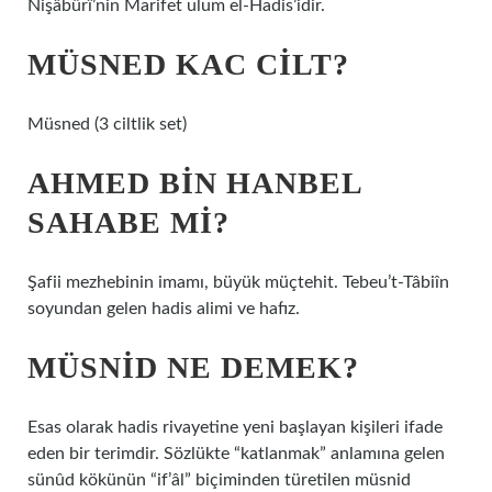
Nişâbûrî’nin Marifet ulum el-Hadis’idir.
MÜSNED KAC CILT?
Müsned (3 ciltlik set)
AHMED BIN HANBEL
SAHABE MI?
Şafii mezhebinin imamı, büyük müçtehit. Tebeu’t-Tâbiîn
soyundan gelen hadis alimi ve hafız.
MÜSNID NE DEMEK?
Esas olarak hadis rivayetine yeni başlayan kişileri ifade
eden bir terimdir. Sözlükte “katlanmak” anlamına gelen
sünûd kökünün “if’âl” biçiminden türetilen müsnid