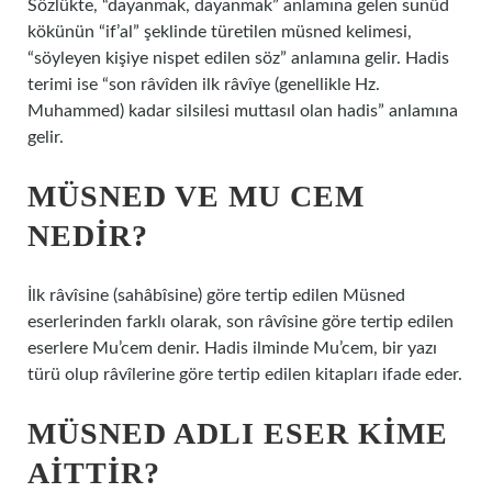
Sözlükte, “dayanmak, dayanmak” anlamına gelen sunûd
kökünün “if’al” şeklinde türetilen müsned kelimesi,
“söyleyen kişiye nispet edilen söz” anlamına gelir. Hadis
terimi ise “son râvîden ilk râvîye (genellikle Hz.
Muhammed) kadar silsilesi muttasıl olan hadis” anlamına
gelir.
MÜSNED VE MU CEM
NEDIR?
İlk râvîsine (sahâbîsine) göre tertip edilen Müsned
eserlerinden farklı olarak, son râvîsine göre tertip edilen
eserlere Mu’cem denir. Hadis ilminde Mu’cem, bir yazı
türü olup râvîlerine göre tertip edilen kitapları ifade eder.
MÜSNED ADLI ESER KIME
AITTIR?