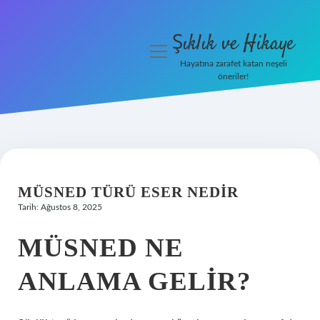
Şıklık ve Hikaye
menüyü
aç
Hayatına zarafet katan neşeli
öneriler!
İHalede Satılmazsa Ne
Olur
Anasayfa
Gizlilik Politikası
MÜSNED TÜRÜ ESER NEDIR
Tarih: Ağustos 8, 2025
Yasal Uyarı
MÜSNED NE
ANLAMA GELIR?