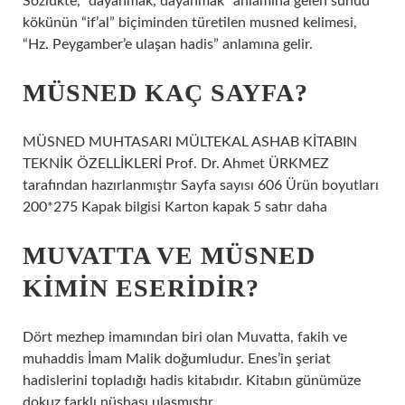
Sözlükte, “dayanmak, dayanmak” anlamına gelen sünûd
kökünün “if’al” biçiminden türetilen musned kelimesi,
“Hz. Peygamber’e ulaşan hadis” anlamına gelir.
MÜSNED KAÇ SAYFA?
MÜSNED MUHTASARI MÜLTEKAL ASHAB KİTABIN
TEKNİK ÖZELLİKLERİ Prof. Dr. Ahmet ÜRKMEZ
tarafından hazırlanmıştır Sayfa sayısı 606 Ürün boyutları
200*275 Kapak bilgisi Karton kapak 5 satır daha
MUVATTA VE MÜSNED
KIMIN ESERIDIR?
Dört mezhep imamından biri olan Muvatta, fakih ve
muhaddis İmam Malik doğumludur. Enes’in şeriat
hadislerini topladığı hadis kitabıdır. Kitabın günümüze
dokuz farklı nüshası ulaşmıştır.