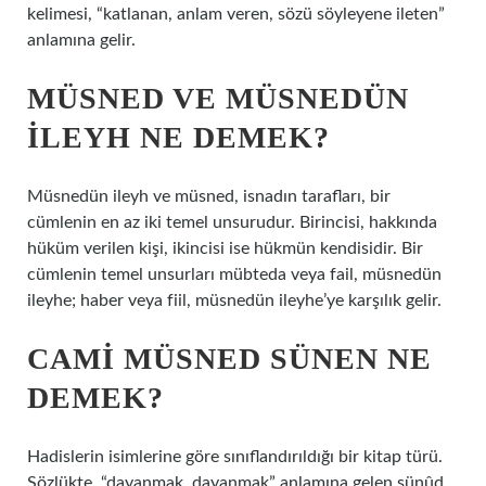
kelimesi, “katlanan, anlam veren, sözü söyleyene ileten”
anlamına gelir.
MÜSNED VE MÜSNEDÜN
ILEYH NE DEMEK?
Müsnedün ileyh ve müsned, isnadın tarafları, bir
cümlenin en az iki temel unsurudur. Birincisi, hakkında
hüküm verilen kişi, ikincisi ise hükmün kendisidir. Bir
cümlenin temel unsurları mübteda veya fail, müsnedün
ileyhe; haber veya fiil, müsnedün ileyhe’ye karşılık gelir.
CAMI MÜSNED SÜNEN NE
DEMEK?
Hadislerin isimlerine göre sınıflandırıldığı bir kitap türü.
Sözlükte, “dayanmak, dayanmak” anlamına gelen sünûd