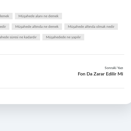
 demek
Müşahede alanı ne demek
edir
Müşahede altında ne demek
Müşahede altında olmak nedir
hede süresi ne kadardır
Müşahedede ne yapılır
Sonraki Yazı
Fon Da Zarar Edilir Mi