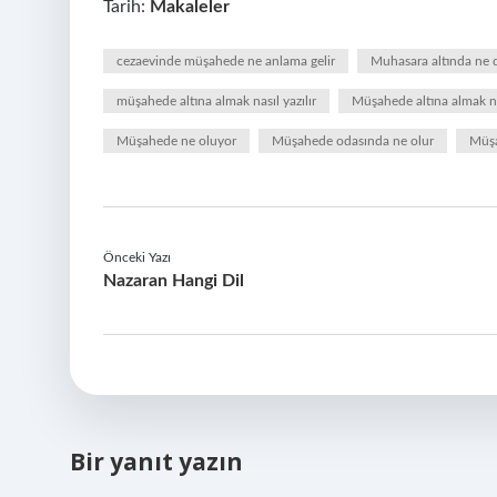
Tarih:
Makaleler
cezaevinde müşahede ne anlama gelir
Muhasara altında ne
müşahede altına almak nasıl yazılır
Müşahede altına almak n
Müşahede ne oluyor
Müşahede odasında ne olur
Müşa
Önceki Yazı
Nazaran Hangi Dil
Bir yanıt yazın