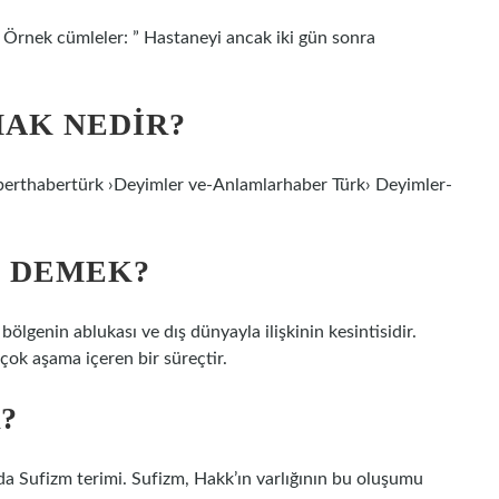
r. Örnek cümleler: ” Hastaneyi ancak iki gün sonra
AK NEDIR?
berthabertürk ›Deyimler ve-Anlamlarhaber Türk› Deyimler-
E DEMEK?
ölgenin ablukası ve dış dünyayla ilişkinin kesintisidir.
çok aşama içeren bir süreçtir.
?
 Sufizm terimi. Sufizm, Hakk’ın varlığının bu oluşumu