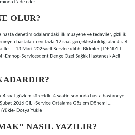
lamında ifade eder.
NE OLUR?
hasta denetim odalarındaki ilk muayene ve tedaviler, gizlilik
nemeyen hastaların en fazla 12 saat gerçekleştirildiği alandır. 8
ı ile, … 13 Mart 2025acil Service »Tıbbi Birimler | DENIZLI
esi ›Emhop-Servicesdent Denge Özel Sağlık Hastanesi› Acil
KADARDIR?
lk 4 saat gözlem sürecidir. 4 saatin sonunda hasta hastaneye
. 18 Şubat 2016 CIL -Service Ortalama Gözlem Dönemi …
 ›Yükle› Dosya Yükle
MAK” NASIL YAZILIR?