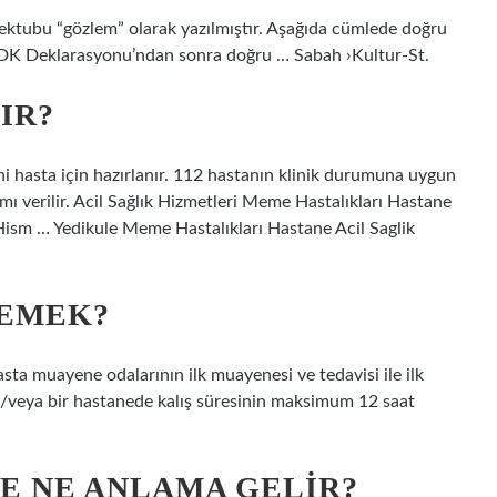
ektubu “gözlem” olarak yazılmıştır. Aşağıda cümlede doğru
. TDK Deklarasyonu’ndan sonra doğru … Sabah ›Kultur-St.
IR?
eni hasta için hazırlanır. 112 hastanın klinik durumuna uygun
amı verilir. Acil Sağlık Hizmetleri Meme Hastalıkları Hastane
Hism … Yedikule Meme Hastalıkları Hastane Acil Saglik
DEMEK?
ta muayene odalarının ilk muayenesi ve tedavisi ile ilk
e/veya bir hastanede kalış süresinin maksimum 12 saat
E NE ANLAMA GELIR?