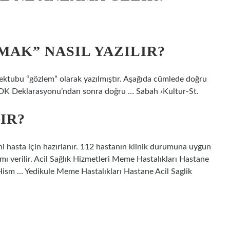
MAK” NASIL YAZILIR?
ektubu “gözlem” olarak yazılmıştır. Aşağıda cümlede doğru
. TDK Deklarasyonu’ndan sonra doğru … Sabah ›Kultur-St.
IR?
eni hasta için hazırlanır. 112 hastanın klinik durumuna uygun
amı verilir. Acil Sağlık Hizmetleri Meme Hastalıkları Hastane
Hism … Yedikule Meme Hastalıkları Hastane Acil Saglik