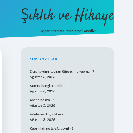
Şıklık ve Hikaye
Hayatına zarafet katan neşeli öneriler!
betxper yeni giriş
SIDEBAR
SON YAZILAR
Ders kaydını kaçıran öğrenci ne yapmalı ?
Ağustos 6, 2026
Kumru hangi ülkenin ?
Ağustos 6, 2026
Avene ne malı ?
Ağustos 5, 2026
Adele sesi kaç oktav ?
Ağustos 3, 2026
Kapı kilidi ne tarafa çevrilir ?