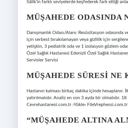
Sâlik’in farklı seviyelerde keşfederek fark ettiği an
MÜŞAHEDE ODASINDA 
Danışmanlık Odası/Alanı: Resüsitasyon odasında ve 
için serbest bırakılamayan veya gizlilik için sergile
yetişkin, 3 pediatrik oda ve 1 izolasyon gözlem odas
Özel Sağlık Hastanesi Edenizli Özel Sağlık Hastan
Servisler Servisi
MÜŞAHEDE SÜRESI NE 
Hastanın kalması birkaç dakika içinde hesaplanır. İ
yatırılmalıdır. Analiz en son 3 ayda bir olmalıdır
Cevrehastanesi.com.tr ›Yükle› FileVrephessi.com.tr
“MÜŞAHEDE ALTINA AL