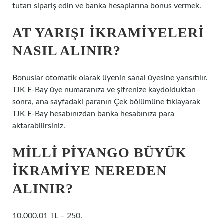
tutarı sipariş edin ve banka hesaplarına bonus vermek.
AT YARIŞI IKRAMIYELERI
NASIL ALINIR?
Bonuslar otomatik olarak üyenin sanal üyesine yansıtılır.
TJK E-Bay üye numaranıza ve şifrenize kaydolduktan
sonra, ana sayfadaki paranın Çek bölümüne tıklayarak
TJK E-Bay hesabınızdan banka hesabınıza para
aktarabilirsiniz.
MILLI PIYANGO BÜYÜK
IKRAMIYE NEREDEN
ALINIR?
10.000.01 TL – 250.