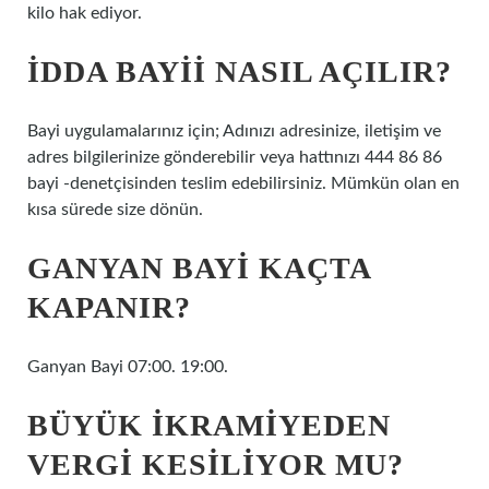
kilo hak ediyor.
İDDA BAYII NASIL AÇILIR?
Bayi uygulamalarınız için; Adınızı adresinize, iletişim ve
adres bilgilerinize gönderebilir veya hattınızı 444 86 86
bayi -denetçisinden teslim edebilirsiniz. Mümkün olan en
kısa sürede size dönün.
GANYAN BAYI KAÇTA
KAPANIR?
Ganyan Bayi 07:00. 19:00.
BÜYÜK IKRAMIYEDEN
VERGI KESILIYOR MU?