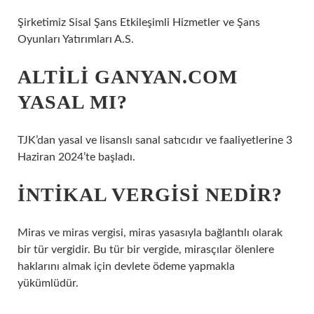
Şirketimiz Sisal Şans Etkileşimli Hizmetler ve Şans
Oyunları Yatırımları A.S.
ALTILI GANYAN.COM
YASAL MI?
TJK’dan yasal ve lisanslı sanal satıcıdır ve faaliyetlerine 3
Haziran 2024’te başladı.
İNTIKAL VERGISI NEDIR?
Miras ve miras vergisi, miras yasasıyla bağlantılı olarak
bir tür vergidir. Bu tür bir vergide, mirasçılar ölenlere
haklarını almak için devlete ödeme yapmakla
yükümlüdür.