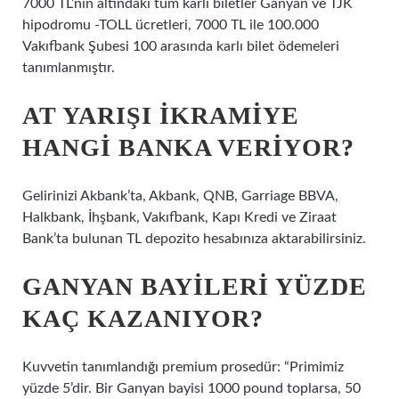
7000 TL’nin altındaki tüm karlı biletler Ganyan ve TJK
hipodromu -TOLL ücretleri, 7000 TL ile 100.000
Vakıfbank Şubesi 100 arasında karlı bilet ödemeleri
tanımlanmıştır.
AT YARIŞI IKRAMIYE
HANGI BANKA VERIYOR?
Gelirinizi Akbank’ta, Akbank, QNB, Garriage BBVA,
Halkbank, İhşbank, Vakıfbank, Kapı Kredi ve Ziraat
Bank’ta bulunan TL depozito hesabınıza aktarabilirsiniz.
GANYAN BAYILERI YÜZDE
KAÇ KAZANIYOR?
Kuvvetin tanımlandığı premium prosedür: “Primimiz
yüzde 5’dir. Bir Ganyan bayisi 1000 pound toplarsa, 50