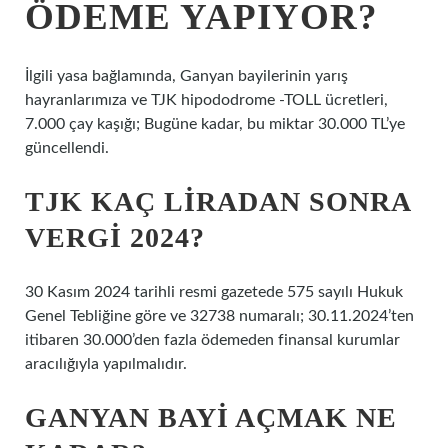
ÖDEME YAPIYOR?
İlgili yasa bağlamında, Ganyan bayilerinin yarış
hayranlarımıza ve TJK hipododrome -TOLL ücretleri,
7.000 çay kaşığı; Bugüne kadar, bu miktar 30.000 TL’ye
güncellendi.
TJK KAÇ LIRADAN SONRA
VERGI 2024?
30 Kasım 2024 tarihli resmi gazetede 575 sayılı Hukuk
Genel Tebliğine göre ve 32738 numaralı; 30.11.2024’ten
itibaren 30.000’den fazla ödemeden finansal kurumlar
aracılığıyla yapılmalıdır.
GANYAN BAYI AÇMAK NE