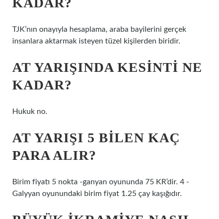
KADAR?
TJK’nın onayıyla hesaplama, araba bayilerini gerçek
insanlara aktarmak isteyen tüzel kişilerden biridir.
AT YARIŞINDA KESINTI NE
KADAR?
Hukuk no.
AT YARIŞI 5 BILEN KAÇ
PARA ALIR?
Birim fiyatı 5 nokta -ganyan oyununda 75 KR’dir. 4 -
Galyyan oyunundaki birim fiyat 1.25 çay kaşığıdır.