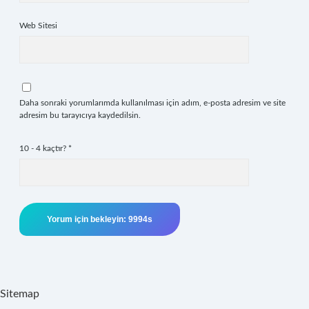
Web Sitesi
Daha sonraki yorumlarımda kullanılması için adım, e-posta adresim ve site
adresim bu tarayıcıya kaydedilsin.
10 - 4 kaçtır?
*
Sitemap