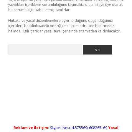
yazdıkları içeriklerin sorumluluğunu taşımakta olup, siteye üye olarak
bu sorumluluğu kabul etmiş sayılırlar.
Hukuka ve yasal düzenlemelere aykırı olduğunu düşündüğünüz
içerikleri,
backlinkpanelicomtr@gmail.com
adresine bildirmeniz
halinde, ilgili içerikler yasal süre içerisinde sitemizden kaldırılacaktır.
Arama
etxper yeni giriş
Reklam ve İletişim:
Skype: live:.cid.575569c608265c69
Yasal