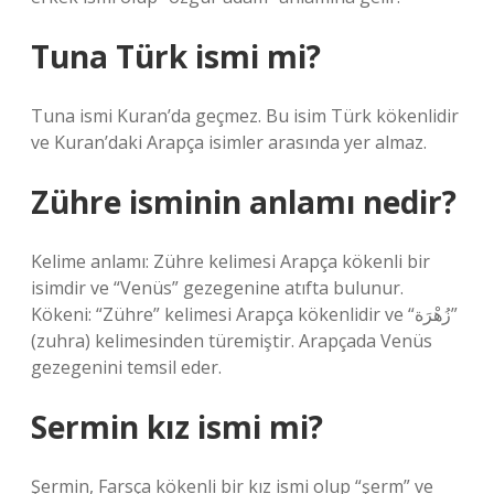
Tuna Türk ismi mi?
Tuna ismi Kuran’da geçmez. Bu isim Türk kökenlidir
ve Kuran’daki Arapça isimler arasında yer almaz.
Zühre isminin anlamı nedir?
Kelime anlamı: Zühre kelimesi Arapça kökenli bir
isimdir ve “Venüs” gezegenine atıfta bulunur.
Kökeni: “Zühre” kelimesi Arapça kökenlidir ve “زُهْرَة”
(zuhra) kelimesinden türemiştir. Arapçada Venüs
gezegenini temsil eder.
Sermin kız ismi mi?
Şermin, Farsça kökenli bir kız ismi olup “şerm” ve