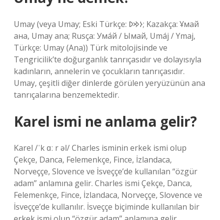
Umay (veya Umay; Eski Türkçe: 𐰆𐰢𐰖; Kazakça: Ұмай
aна, Umay ana; Rusça: Ума́й / Ымай, Umáj / Ymaj,
Türkçe: Umay (Ana)) Türk mitolojisinde ve
Tengricilik’te doğurganlık tanrıçasıdır ve dolayısıyla
kadınların, annelerin ve çocukların tanrıçasıdır.
Umay, çeşitli diğer dinlerde görülen yeryüzünün ana
tanrıçalarına benzemektedir.
Karel ismi ne anlama gelir?
Karel /ˈk ɑː r əl/ Charles isminin erkek ismi olup
Çekçe, Danca, Felemenkçe, Fince, İzlandaca,
Norveççe, Slovence ve İsveççe’de kullanılan “özgür
adam” anlamına gelir. Charles ismi Çekçe, Danca,
Felemenkçe, Fince, İzlandaca, Norveççe, Slovence ve
İsveççe’de kullanılır. İsveççe biçiminde kullanılan bir
erkek ismi olup “özgür adam” anlamına gelir.