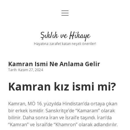
menüyü
Anasayfa
aç
Gizlilik Politikası
Şıklık ve Hikaye
Yasal Uyarı
Hayatına zarafet katan neşeli öneriler!
Hakkımızda
Kamran Ismi Ne Anlama Gelir
Tarih: Kasım 27, 2024
Kamran kız ismi mi?
Kamran, MÖ 16. yüzyılda Hindistan’da ortaya çıkan
bir erkek ismidir. Sanskritçe’de “Kamaram” olarak
bilinir. Daha sonra İran ve İsrail’e taşındı. İran’da
“Kamran” ve İsrail’de “Khamron” olarak adlandırılır.