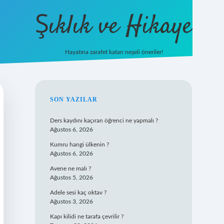
Şıklık ve Hikaye
Hayatına zarafet katan neşeli öneriler!
betxper yeni giriş
SIDEBAR
SON YAZILAR
Ders kaydını kaçıran öğrenci ne yapmalı ?
Ağustos 6, 2026
Kumru hangi ülkenin ?
Ağustos 6, 2026
Avene ne malı ?
Ağustos 5, 2026
Adele sesi kaç oktav ?
Ağustos 3, 2026
Kapı kilidi ne tarafa çevrilir ?