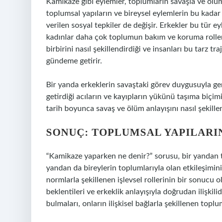
Kamikaze gibi eylemler, toplumların savaşla ve ölümü
toplumsal yapıların ve bireysel eylemlerin bu kadar
verilen sosyal tepkiler de değişir. Erkekler bu tür 
kadınlar daha çok toplumun bakım ve koruma rolleri
birbirini nasıl şekillendirdiği ve insanları bu tarz tr
gündeme getirir.
Bir yanda erkeklerin savaştaki görev duygusuyla gerç
getirdiği acıların ve kayıpların yükünü taşıma biçimi
tarih boyunca savaş ve ölüm anlayışını nasıl şekille
SONUÇ: TOPLUMSAL YAPILARI
“Kamikaze yaparken ne denir?” sorusu, bir yandan to
yandan da bireylerin toplumlarıyla olan etkileşimin
normlarla şekillenen işlevsel rollerinin bir sonucu
beklentileri ve erkeklik anlayışıyla doğrudan ilişkili
bulmaları, onların ilişkisel bağlarla şekillenen toplum