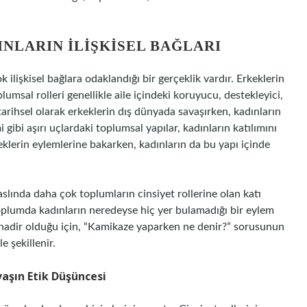
NLARIN İLIŞKISEL BAĞLARI
lişkisel bağlara odaklandığı bir gerçeklik vardır. Erkeklerin
lumsal rolleri genellikle aile içindeki koruyucu, destekleyici,
, tarihsel olarak erkeklerin dış dünyada savaşırken, kadınların
ibi aşırı uçlardaki toplumsal yapılar, kadınların katılımını
keklerin eylemlerine bakarken, kadınların da bu yapı içinde
slında daha çok toplumların cinsiyet rollerine olan katı
 toplumda kadınların neredeyse hiç yer bulamadığı bir eylem
mı nadir olduğu için, “Kamikaze yaparken ne denir?” sorusunun
e şekillenir.
vaşın Etik Düşüncesi