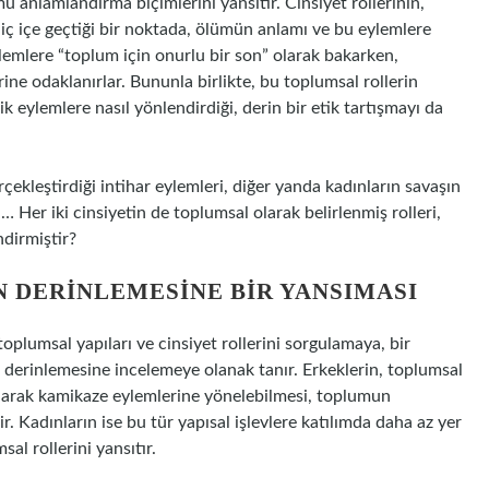
 anlamlandırma biçimlerini yansıtır. Cinsiyet rollerinin,
 iç içe geçtiği bir noktada, ölümün anlamı ve bu eylemlere
eylemlere “toplum için onurlu bir son” olarak bakarken,
ne odaklanırlar. Bununla birlikte, bu toplumsal rollerin
ajik eylemlere nasıl yönlendirdiği, derin bir etik tartışmayı da
ekleştirdiği intihar eylemleri, diğer yanda kadınların savaşın
… Her iki cinsiyetin de toplumsal olarak belirlenmiş rolleri,
ndirmiştir?
N DERINLEMESINE BIR YANSIMASI
plumsal yapıları ve cinsiyet rollerini sorgulamaya, bir
i derinlemesine incelemeye olanak tanır. Erkeklerin, toplumsal
 olarak kamikaze eylemlerine yönelebilmesi, toplumun
dir. Kadınların ise bu tür yapısal işlevlere katılımda daha az yer
sal rollerini yansıtır.