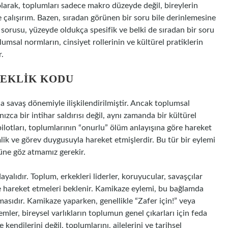
olarak, toplumları sadece makro düzeyde değil, bireylerin
çalışırım. Bazen, sıradan görünen bir soru bile derinlemesine
 sorusu, yüzeyde oldukça spesifik ve belki de sıradan bir soru
lumsal normların, cinsiyet rollerinin ve kültürel pratiklerin
r.
EKLIK KODU
a savaş dönemiyle ilişkilendirilmiştir. Ancak toplumsal
zca bir intihar saldırısı değil, aynı zamanda bir kültürel
ilotları, toplumlarının “onurlu” ölüm anlayışına göre hareket
mlik ve görev duygusuyla hareket etmişlerdir. Bu tür bir eylemi
lüne göz atmamız gerekir.
dayalıdır. Toplum, erkekleri liderler, koruyucular, savaşçılar
e hareket etmeleri beklenir. Kamikaze eylemi, bu bağlamda
asıdır. Kamikaze yaparken, genellikle “Zafer için!” veya
emler, bireysel varlıkların toplumun genel çıkarları için feda
kendilerini değil, toplumlarını, ailelerini ve tarihsel