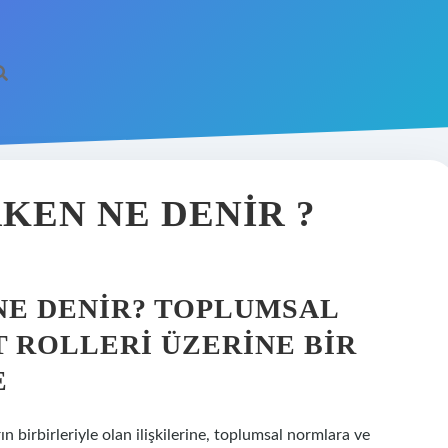
KEN NE DENIR ?
NE DENIR? TOPLUMSAL
T ROLLERI ÜZERINE BIR
E
n birbirleriyle olan ilişkilerine, toplumsal normlara ve