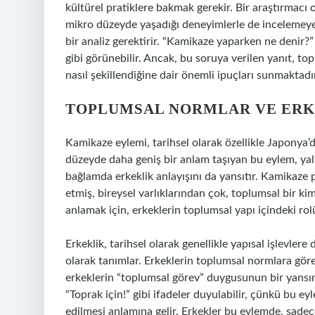
kültürel pratiklere bakmak gerekir. Bir araştırmacı 
mikro düzeyde yaşadığı deneyimlerle de incelemeye 
bir analiz gerektirir. “Kamikaze yaparken ne denir?”
gibi görünebilir. Ancak, bu soruya verilen yanıt, top
nasıl şekillendiğine dair önemli ipuçları sunmaktadı
TOPLUMSAL NORMLAR VE ERK
Kamikaze eylemi, tarihsel olarak özellikle Japonya’d
düzeyde daha geniş bir anlam taşıyan bu eylem, yalnı
bağlamda erkeklik anlayışını da yansıtır. Kamikaze p
etmiş, bireysel varlıklarından çok, toplumsal bir ki
anlamak için, erkeklerin toplumsal yapı içindeki ro
Erkeklik, tarihsel olarak genellikle yapısal işlevlere 
olarak tanımlar. Erkeklerin toplumsal normlara gör
erkeklerin “toplumsal görev” duygusunun bir yansım
“Toprak için!” gibi ifadeler duyulabilir, çünkü bu eyl
edilmesi anlamına gelir. Erkekler bu eylemde, sadece 