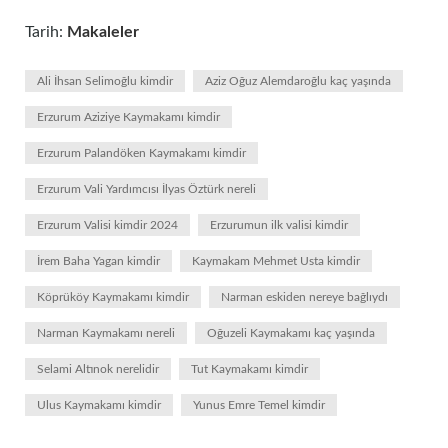
Tarih:
Makaleler
Ali İhsan Selimoğlu kimdir
Aziz Oğuz Alemdaroğlu kaç yaşında
Erzurum Aziziye Kaymakamı kimdir
Erzurum Palandöken Kaymakamı kimdir
Erzurum Vali Yardımcısı İlyas Öztürk nereli
Erzurum Valisi kimdir 2024
Erzurumun ilk valisi kimdir
İrem Baha Yagan kimdir
Kaymakam Mehmet Usta kimdir
Köprüköy Kaymakamı kimdir
Narman eskiden nereye bağlıydı
Narman Kaymakamı nereli
Oğuzeli Kaymakamı kaç yaşında
Selami Altınok nerelidir
Tut Kaymakamı kimdir
Ulus Kaymakamı kimdir
Yunus Emre Temel kimdir