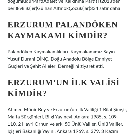
doğumludurPartiAdalet ve Kalkınma Partisi (2018’den
beri)Evlilik(ler)Gülhan AltınokÇocuk(lar)334 satır daha
ERZURUM PALANDÖKEN
KAYMAKAMI KIMDIR?
Palandöken Kaymakamlıkları. Kaymakamımız Sayın
Yusuf Durani DİNÇ, Doğu Anadolu Bölge Emniyet
Güçleri ve Şehit Aileleri Derneği’ni ziyaret etti.
ERZURUM’UN ILK VALISI
KIMDIR?
Ahmed Münir Bey ve Erzurum’un İlk Valiliği 1 Bilal Şimşir,
Malta Sürgünleri, Bilgi Yayınevi, Ankara 1985, s. 109-
110. 2 Hayri Orhun ve ark. 50 Ünlü Valiler, Ünlü Valiler,
İçişleri Bakanlığı Yayını, Ankara 1969, s. 379. 3 Kazım