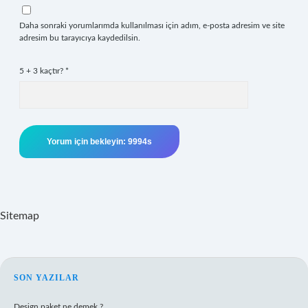
Daha sonraki yorumlarımda kullanılması için adım, e-posta adresim ve site
adresim bu tarayıcıya kaydedilsin.
5 + 3 kaçtır?
*
Sitemap
SIDEBAR
SON YAZILAR
Design paket ne demek ?