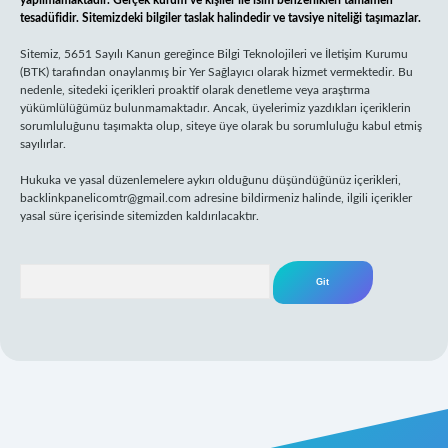
yapılmamaktadır. Gerçek kurum ve kişiler ile isim benzerlikleri tamamen
tesadüfidir. Sitemizdeki bilgiler taslak halindedir ve tavsiye niteliği taşımazlar.
Sitemiz, 5651 Sayılı Kanun gereğince Bilgi Teknolojileri ve İletişim Kurumu
(BTK) tarafından onaylanmış bir Yer Sağlayıcı olarak hizmet vermektedir. Bu
nedenle, sitedeki içerikleri proaktif olarak denetleme veya araştırma
yükümlülüğümüz bulunmamaktadır. Ancak, üyelerimiz yazdıkları içeriklerin
sorumluluğunu taşımakta olup, siteye üye olarak bu sorumluluğu kabul etmiş
sayılırlar.
Hukuka ve yasal düzenlemelere aykırı olduğunu düşündüğünüz içerikleri,
backlinkpanelicomtr@gmail.com
adresine bildirmeniz halinde, ilgili içerikler
yasal süre içerisinde sitemizden kaldırılacaktır.
Arama
xper yeni giriş