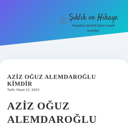
Şıklık ve Hikaye
menüyü
aç
Hayatına zarafet katan neşeli
öneriler!
İHalede Satılmazsa Ne
Olur
Anasayfa
Gizlilik Politikası
AZIZ OĞUZ ALEMDAROĞLU
KIMDIR
Yasal Uyarı
Tarih: Nisan 12, 2025
AZIZ OĞUZ
ALEMDAROĞLU