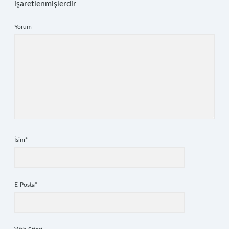
işaretlenmişlerdir
Yorum
İsim*
E-Posta*