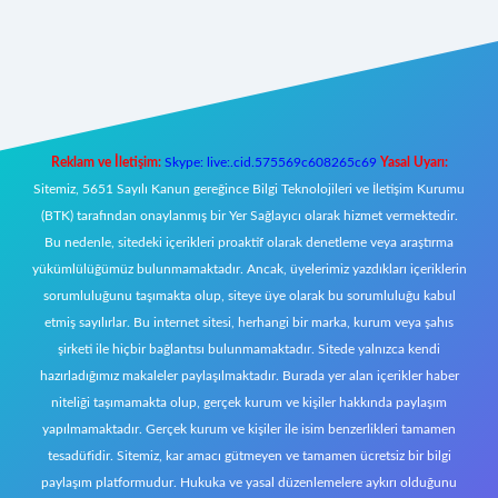
per yeni giriş
Reklam ve İletişim:
Skype: live:.cid.575569c608265c69
Yasal Uyarı:
Sitemiz, 5651 Sayılı Kanun gereğince Bilgi Teknolojileri ve İletişim Kurumu
(BTK) tarafından onaylanmış bir Yer Sağlayıcı olarak hizmet vermektedir.
Bu nedenle, sitedeki içerikleri proaktif olarak denetleme veya araştırma
yükümlülüğümüz bulunmamaktadır. Ancak, üyelerimiz yazdıkları içeriklerin
sorumluluğunu taşımakta olup, siteye üye olarak bu sorumluluğu kabul
etmiş sayılırlar. Bu internet sitesi, herhangi bir marka, kurum veya şahıs
şirketi ile hiçbir bağlantısı bulunmamaktadır. Sitede yalnızca kendi
hazırladığımız makaleler paylaşılmaktadır. Burada yer alan içerikler haber
niteliği taşımamakta olup, gerçek kurum ve kişiler hakkında paylaşım
yapılmamaktadır. Gerçek kurum ve kişiler ile isim benzerlikleri tamamen
tesadüfidir. Sitemiz, kar amacı gütmeyen ve tamamen ücretsiz bir bilgi
paylaşım platformudur. Hukuka ve yasal düzenlemelere aykırı olduğunu