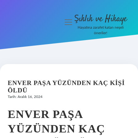
Şıklık ve Hikaye
menüyü
aç
Hayatına zarafet katan neşeli
öneriler!
İHalede Satılmazsa Ne
Olur
Anasayfa
Gizlilik Politikası
ENVER PAŞA YÜZÜNDEN KAÇ KIŞI
ÖLDÜ
Yasal Uyarı
Tarih: Aralık 16, 2024
ENVER PAŞA
YÜZÜNDEN KAÇ