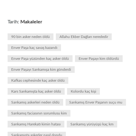
Tarih:
Makaleler
90 bin asker neden öldü
Allahu Ekber Dağları nerededir
Enver Paşa kaç savaş kazandı
Enver Paşa yüzünden kaç asker öldü
Enver Paşayı kim öldürdü
Enver Paşayı Sarıkamışa kim gönderdi
Kafkas cephesinde kaç asker öldü
Kars Sarıkamışta kaç asker öldü
Kolordu kaç kişi
Sarıkamış askerleri neden öldü
Sarıkamış Enver Paşanın suçu mu
Sarıkamış faciasının sorumlusu kim
Sarıkamış Harekatı kimin hatası
Sarıkamış yürüyüşü kaç km
Sarıkamışta askerler nasıl dondu