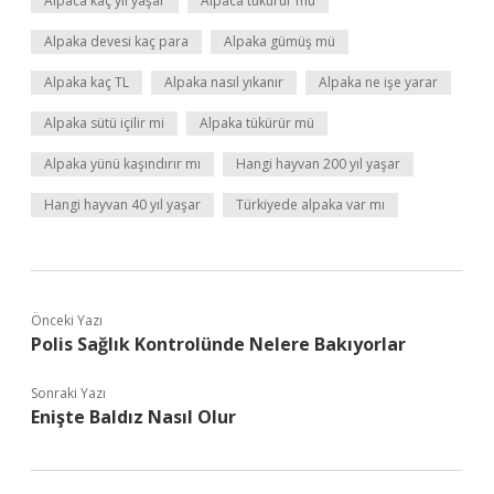
Alpaca kaç yıl yaşar
Alpaca tükürür mü
Alpaka devesi kaç para
Alpaka gümüş mü
Alpaka kaç TL
Alpaka nasıl yıkanır
Alpaka ne işe yarar
Alpaka sütü içilir mi
Alpaka tükürür mü
Alpaka yünü kaşındırır mı
Hangi hayvan 200 yıl yaşar
Hangi hayvan 40 yıl yaşar
Türkiyede alpaka var mı
Önceki Yazı
Polis Sağlık Kontrolünde Nelere Bakıyorlar
Sonraki Yazı
Enişte Baldız Nasıl Olur