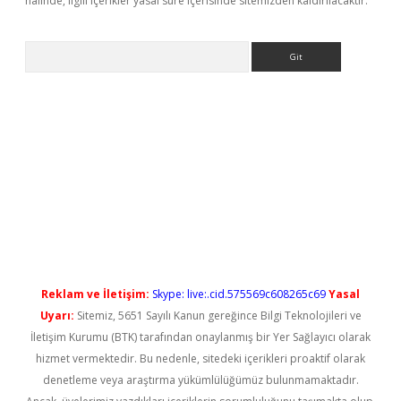
halinde, ilgili içerikler yasal süre içerisinde sitemizden kaldırılacaktır.
Arama
etxper yeni giriş
Reklam ve İletişim:
Skype: live:.cid.575569c608265c69
Yasal
Uyarı:
Sitemiz, 5651 Sayılı Kanun gereğince Bilgi Teknolojileri ve
İletişim Kurumu (BTK) tarafından onaylanmış bir Yer Sağlayıcı olarak
hizmet vermektedir. Bu nedenle, sitedeki içerikleri proaktif olarak
denetleme veya araştırma yükümlülüğümüz bulunmamaktadır.