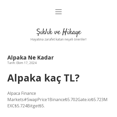
menüyü
Anasayfa
aç
Gizlilik Politikası
Şıklık ve Hikaye
Yasal Uyarı
Hayatına zarafet katan neşeli öneriler!
Hakkımızda
Alpaka Ne Kadar
Tarih: Ekim 17, 2024
Alpaka kaç TL?
Alpaca Finance
Markets#SwapPrice1Binance₺5.702Gate.io₺5.723M
EXC₺5.724Bitget₺5.