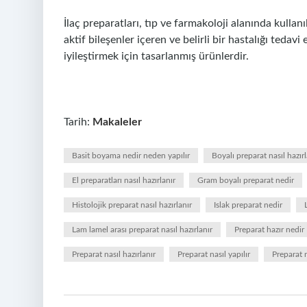
İlaç preparatları, tıp ve farmakoloji alanında kullan
aktif bileşenler içeren ve belirli bir hastalığı ted
iyileştirmek için tasarlanmış ürünlerdir.
Tarih:
Makaleler
Basit boyama nedir neden yapılır
Boyalı preparat nasıl hazırl
El preparatları nasıl hazırlanır
Gram boyalı preparat nedir
Histolojik preparat nasıl hazırlanır
Islak preparat nedir
Lam lamel arası preparat nasıl hazırlanır
Preparat hazır nedir
Preparat nasıl hazırlanır
Preparat nasıl yapılır
Preparat 