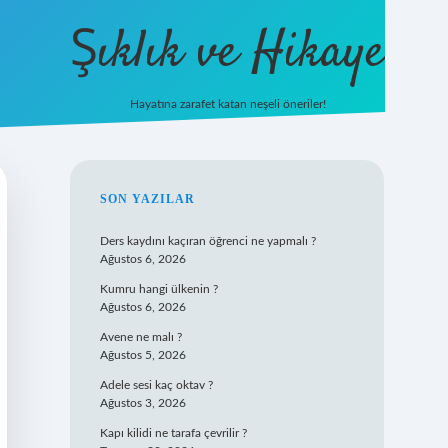
Şıklık ve Hikaye
Hayatına zarafet katan neşeli öneriler!
betxper y
SIDEBAR
SON YAZILAR
Ders kaydını kaçıran öğrenci ne yapmalı ?
Ağustos 6, 2026
Kumru hangi ülkenin ?
Ağustos 6, 2026
Avene ne malı ?
Ağustos 5, 2026
Adele sesi kaç oktav ?
Ağustos 3, 2026
Kapı kilidi ne tarafa çevrilir ?