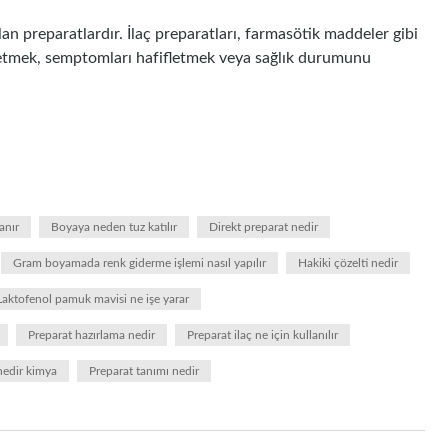
ılan preparatlardır. İlaç preparatları, farmasötik maddeler gibi
avi etmek, semptomları hafifletmek veya sağlık durumunu
anır
Boyaya neden tuz katılır
Direkt preparat nedir
Gram boyamada renk giderme işlemi nasıl yapılır
Hakiki çözelti nedir
Laktofenol pamuk mavisi ne işe yarar
Preparat hazırlama nedir
Preparat ilaç ne için kullanılır
nedir kimya
Preparat tanımı nedir