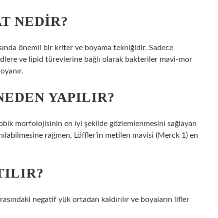
T NEDIR?
nda önemli bir kriter ve boyama tekniğidir. Sadece
pidlere ve lipid türevlerine bağlı olarak bakteriler mavi-mor
oyanır.
NEDEN YAPILIR?
obik morfolojisinin en iyi şekilde gözlemlenmesini sağlayan
ılabilmesine rağmen, Löffler’in metilen mavisi (Merck 1) en
TILIR?
sındaki negatif yük ortadan kaldırılır ve boyaların lifler