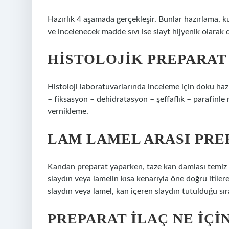
Hazırlık 4 aşamada gerçekleşir. Bunlar hazırlama, ku
ve incelenecek madde sıvı ise slayt hijyenik olarak d
HISTOLOJIK PREPARAT
Histoloji laboratuvarlarında inceleme için doku haz
– fiksasyon – dehidratasyon – şeffaflık – parafinl
vernikleme.
LAM LAMEL ARASI PRE
Kandan preparat yaparken, taze kan damlası temiz bir
slaydın veya lamelin kısa kenarıyla öne doğru itilere
slaydın veya lamel, kan içeren slaydın tutulduğu sır
PREPARAT ILAÇ NE IÇI