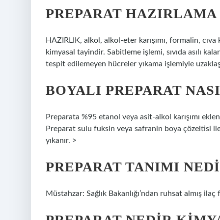
PREPARAT HAZIRLAMA 
HAZIRLIK, alkol, alkol-eter karışımı, formalin, cıva 
kimyasal tayindir. Sabitleme işlemi, sıvıda asılı ka
tespit edilemeyen hücreler yıkama işlemiyle uzaklaştı
BOYALI PREPARAT NAS
Preparata %95 etanol veya asit-alkol karışımı eklenir
Preparat sulu fuksin veya safranin boya çözeltisi ile 
yıkanır. >
PREPARAT TANIMI NED
Müstahzar: Sağlık Bakanlığı’ndan ruhsat almış ilaç fi
PREPARAT NEDIR KIMY