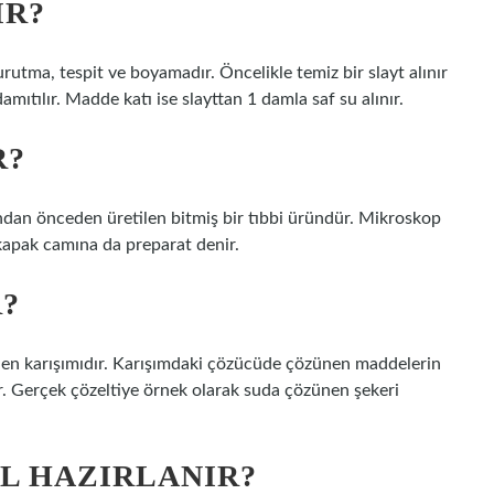
IR?
rutma, tespit ve boyamadır. Öncelikle temiz bir slayt alınır
amıtılır. Madde katı ise slayttan 1 damla saf su alınır.
R?
ından önceden üretilen bitmiş bir tıbbi üründür. Mikroskop
 kapak camına da preparat denir.
R?
jen karışımıdır. Karışımdaki çözücüde çözünen maddelerin
. Gerçek çözeltiye örnek olarak suda çözünen şekeri
IL HAZIRLANIR?