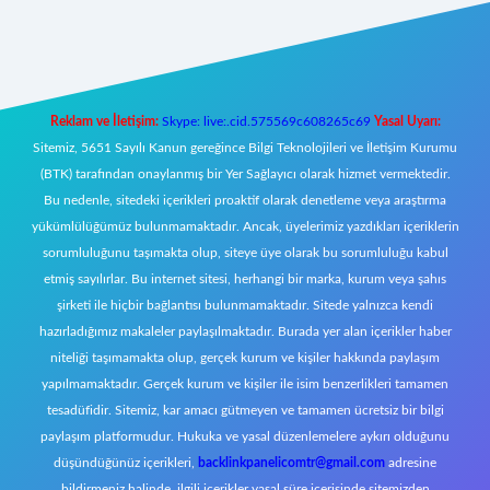
ni giriş
Reklam ve İletişim:
Skype: live:.cid.575569c608265c69
Yasal Uyarı:
Sitemiz, 5651 Sayılı Kanun gereğince Bilgi Teknolojileri ve İletişim Kurumu
(BTK) tarafından onaylanmış bir Yer Sağlayıcı olarak hizmet vermektedir.
Bu nedenle, sitedeki içerikleri proaktif olarak denetleme veya araştırma
yükümlülüğümüz bulunmamaktadır. Ancak, üyelerimiz yazdıkları içeriklerin
sorumluluğunu taşımakta olup, siteye üye olarak bu sorumluluğu kabul
etmiş sayılırlar. Bu internet sitesi, herhangi bir marka, kurum veya şahıs
şirketi ile hiçbir bağlantısı bulunmamaktadır. Sitede yalnızca kendi
hazırladığımız makaleler paylaşılmaktadır. Burada yer alan içerikler haber
niteliği taşımamakta olup, gerçek kurum ve kişiler hakkında paylaşım
yapılmamaktadır. Gerçek kurum ve kişiler ile isim benzerlikleri tamamen
tesadüfidir. Sitemiz, kar amacı gütmeyen ve tamamen ücretsiz bir bilgi
paylaşım platformudur. Hukuka ve yasal düzenlemelere aykırı olduğunu
düşündüğünüz içerikleri,
backlinkpanelicomtr@gmail.com
adresine
bildirmeniz halinde, ilgili içerikler yasal süre içerisinde sitemizden