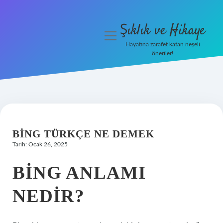
Şıklık ve Hikaye
menüyü
aç
Hayatına zarafet katan neşeli
öneriler!
İHalede Satılmazsa Ne
Olur
Anasayfa
Gizlilik Politikası
BING TÜRKÇE NE DEMEK
Tarih: Ocak 26, 2025
Yasal Uyarı
BING ANLAMI
NEDIR?