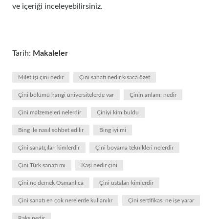
ve içeriği inceleyebilirsiniz.
Tarih:
Makaleler
Milet işi çini nedir
Çini sanatı nedir kısaca özet
Çini bölümü hangi üniversitelerde var
Çinin anlamı nedir
Çini malzemeleri nelerdir
Çiniyi kim buldu
Bing ile nasıl sohbet edilir
Bing iyi mi
Çini sanatçıları kimlerdir
Çini boyama teknikleri nelerdir
Çini Türk sanatı mı
Kaşi nedir çini
Çini ne demek Osmanlıca
Çini ustaları kimlerdir
Çini sanatı en çok nerelerde kullanılır
Çini sertifikası ne işe yarar
Raks nedir