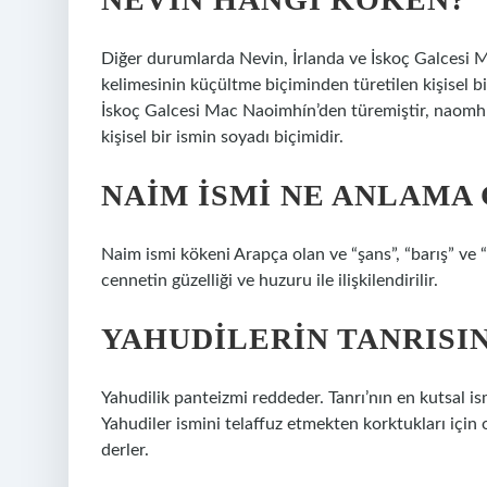
Diğer durumlarda Nevin, İrlanda ve İskoç Galcesi M
kelimesinin küçültme biçiminden türetilen kişisel b
İskoç Galcesi Mac Naoimhín’den türemiştir, naomh (“
kişisel bir ismin soyadı biçimidir.
NAIM ISMI NE ANLAMA 
Naim ismi kökeni Arapça olan ve “şans”, “barış” ve “
cennetin güzelliği ve huzuru ile ilişkilendirilir.
YAHUDILERIN TANRISIN
Yahudilik panteizmi reddeder. Tanrı’nın en kutsal is
Yahudiler ismini telaffuz etmekten korktukları içi
derler.