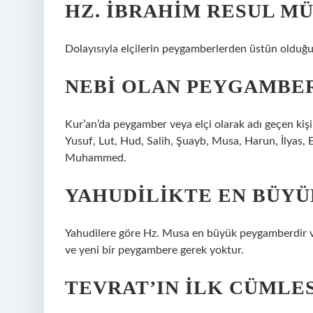
HZ. İBRAHIM RESUL MÜ
Dolayısıyla elçilerin peygamberlerden üstün olduğu
NEBI OLAN PEYGAMBE
Kur’an’da peygamber veya elçi olarak adı geçen kişil
Yusuf, Lut, Hud, Salih, Şuayb, Musa, Harun, İlyas, 
Muhammed.
YAHUDILIKTE EN BÜY
Yahudilere göre Hz. Musa en büyük peygamberdir ve 
ve yeni bir peygambere gerek yoktur.
TEVRAT’IN ILK CÜMLES