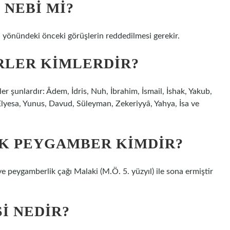
 NEBI MI?
 yönündeki önceki görüşlerin reddedilmesi gerekir.
RLER KIMLERDIR?
er şunlardır: Âdem, İdris, Nuh, İbrahim, İsmail, İshak, Yakub,
Elyesa, Yunus, Davud, Süleyman, Zekeriyyâ, Yahya, İsa ve
ÜK PEYGAMBER KIMDIR?
peygamberlik çağı Malaki (M.Ö. 5. yüzyıl) ile sona ermiştir
I NEDIR?