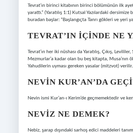
Tevrat’ın birinci kitabının birinci bölümünün ilk ay
yarattı.” (Yaratılış 1:1) Kutsal Yazılardaki dersimiz
buradan başlar: “Başlangıçta Tanrı gökleri ve yeri yar
TEVRAT’IN IÇINDE NE 
Tevrat’ın her iki nüshası da Yaratılış, Çıkış, Levililer
Mezmurlar’a kadar olan bu beş kitapta, Musa’nın ölü
Yahudilerin uyması gereken yasalar (mitzvot) verilir.
NEVIN KUR’AN’DA GEÇ
Nevin ismi Kur’an-ı Kerim’de geçmemektedir ve ken
NEVIZ NE DEMEK?
Nebiz, şarap dışındaki sarhoş edici maddeleri tanım