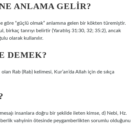
NE ANLAMA GELIR?
üşe göre “güçlü olmak” anlamına gelen bir kökten türemiştir.
l, birkaç tanrıyı belirtir (Yaratılış 31:30, 32; 35:2), ancak
lu olarak kullanılır.
NE DEMEK?
 olan Rab (Rab) kelimesi, Kur’an’da Allah için de sıkça
?
mesajı insanlara doğru bir şekilde ileten kimse, d) Nebi, Hz.
amberlik vahyinin ötesinde peygamberlikten sorumlu olduğunu