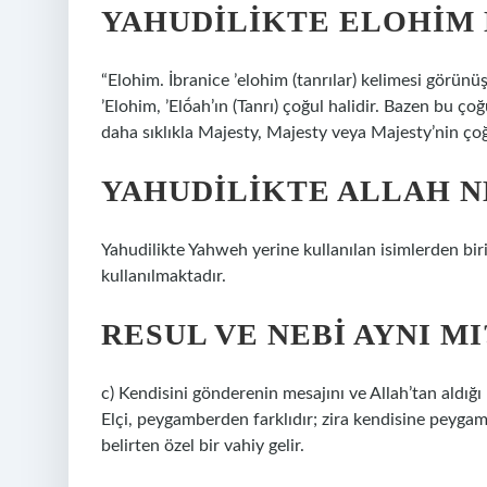
YAHUDILIKTE ELOHIM 
“Elohim. İbranice ʼelohim (tanrılar) kelimesi görün
ʼElohim, ʼElṓah’ın (Tanrı) çoğul halidir. Bazen bu çoğu
daha sıklıkla Majesty, Majesty veya Majesty’nin çoğu
YAHUDILIKTE ALLAH 
Yahudilikte Yahweh yerine kullanılan isimlerden biri
kullanılmaktadır.
RESUL VE NEBI AYNI MI
c) Kendisini gönderenin mesajını ve Allah’tan aldığı 
Elçi, peygamberden farklıdır; zira kendisine peyg
belirten özel bir vahiy gelir.