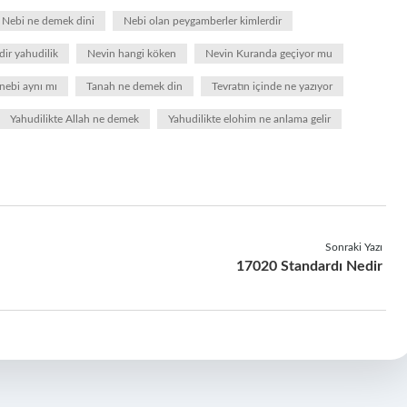
Nebi ne demek dini
Nebi olan peygamberler kimlerdir
ir yahudilik
Nevin hangi köken
Nevin Kuranda geçiyor mu
nebi aynı mı
Tanah ne demek din
Tevratın içinde ne yazıyor
Yahudilikte Allah ne demek
Yahudilikte elohim ne anlama gelir
Sonraki Yazı
17020 Standardı Nedir