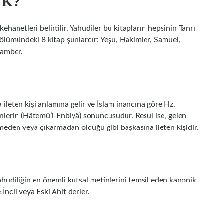
IK?
hanetleri belirtilir. Yahudiler bu kitapların hepsinin Tanrı
bölümündeki 8 kitap şunlardır: Yeşu, Hakimler, Samuel,
gamber.
 ileten kişi anlamına gelir ve İslam inancına göre Hz.
lerin (Hâtemü’l-Enbiyâ) sonuncusudur. Resul ise, gelen
emeden veya çıkarmadan olduğu gibi başkasına ileten kişidir.
İncil veya Eski Ahit derler.