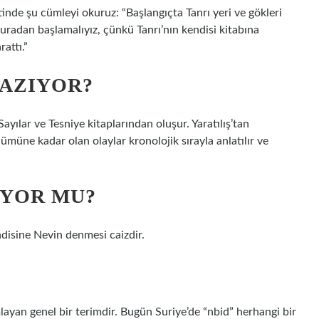
etinde şu cümleyi okuruz: “Başlangıçta Tanrı yeri ve gökleri
e buradan başlamalıyız, çünkü Tanrı’nın kendisi kitabına
attı.”
YAZIYOR?
, Sayılar ve Tesniye kitaplarından oluşur. Yaratılış’tan
müne kadar olan olaylar kronolojik sırayla anlatılır ve
IYOR MU?
disine Nevin denmesi caizdir.
layan genel bir terimdir. Bugün Suriye’de “nbid” herhangi bir