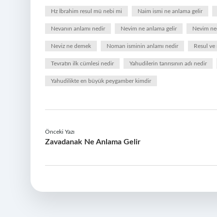
Hz İbrahim resul mü nebi mi
Naim ismi ne anlama gelir
Nevanın anlamı nedir
Nevim ne anlama gelir
Nevim ned
Neviz ne demek
Noman isminin anlamı nedir
Resul ve 
Tevratın ilk cümlesi nedir
Yahudilerin tanrısının adı nedir
Yahudilikte en büyük peygamber kimdir
Önceki Yazı
Zavadanak Ne Anlama Gelir