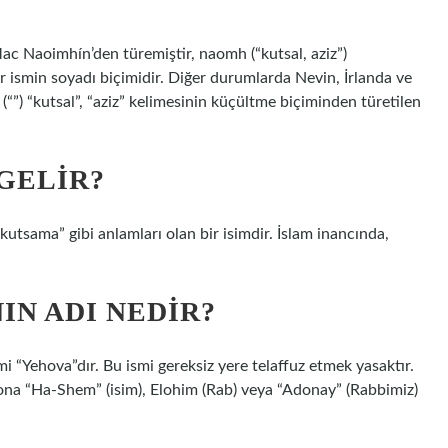
ac Naoimhín’den türemiştir, naomh (“kutsal, aziz”)
ir ismin soyadı biçimidir. Diğer durumlarda Nevin, İrlanda ve
”) “kutsal”, “aziz” kelimesinin küçültme biçiminden türetilen
GELIR?
kutsama” gibi anlamları olan bir isimdir. İslam inancında,
IN ADI NEDIR?
mi “Yehova”dır. Bu ismi gereksiz yere telaffuz etmek yasaktır.
n ona “Ha-Shem” (isim), Elohim (Rab) veya “Adonay” (Rabbimiz)