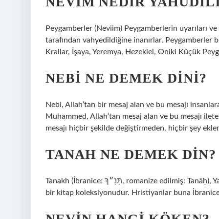
NEVIM NEDIR YAHUDIL
Peygamberler (Neviim) Peygamberlerin uyarıları ve ke
tarafından vahyedildiğine inanırlar. Peygamberler 
Krallar, İşaya, Yeremya, Hezekiel, Oniki Küçük Pey
NEBI NE DEMEK DINI?
Nebi, Allah’tan bir mesaj alan ve bu mesajı insanlara
Muhammed, Allah’tan mesaj alan ve bu mesajı ileten
mesajı hiçbir şekilde değiştirmeden, hiçbir şey ekl
TANAH NE DEMEK DIN?
Tanakh (İbranice: תָּנָ״ךְ, romanize edilmiş: Tanāḥ), Yahudiliğin en önemli kutsal metinlerini temsil eden kanonik
bir kitap koleksiyonudur. Hristiyanlar buna İbranice 
NEVIN HANGI KÖKEN?