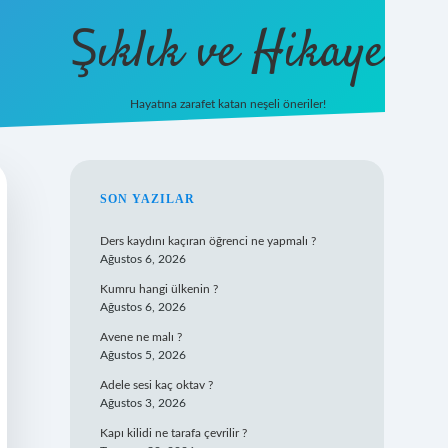
Şıklık ve Hikaye
Hayatına zarafet katan neşeli öneriler!
betxper yeni giriş
SIDEBAR
SON YAZILAR
Ders kaydını kaçıran öğrenci ne yapmalı ?
Ağustos 6, 2026
Kumru hangi ülkenin ?
Ağustos 6, 2026
Avene ne malı ?
Ağustos 5, 2026
Adele sesi kaç oktav ?
Ağustos 3, 2026
Kapı kilidi ne tarafa çevrilir ?