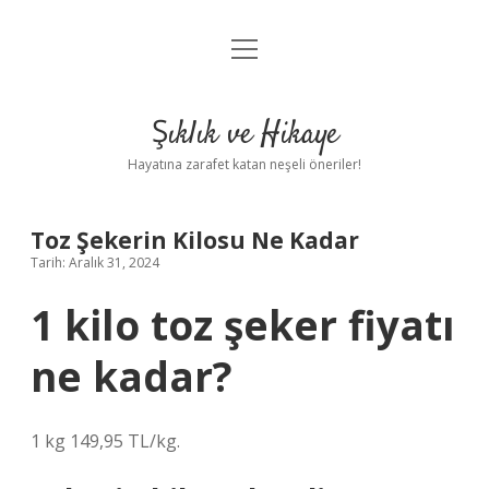
menüyü
Anasayfa
aç
Gizlilik Politikası
Şıklık ve Hikaye
Yasal Uyarı
Hayatına zarafet katan neşeli öneriler!
Hakkımızda
Toz Şekerin Kilosu Ne Kadar
Tarih: Aralık 31, 2024
1 kilo toz şeker fiyatı
ne kadar?
1 kg 149,95 TL/kg.