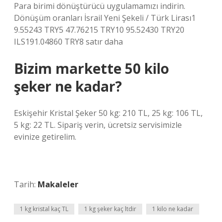
Para birimi dönüştürücü uygulamamızı indirin.
Dönüşüm oranları İsrail Yeni Şekeli / Türk Lirası1
9.55243 TRY5 47.76215 TRY10 95.52430 TRY20
ILS191.04860 TRY8 satır daha
Bizim markette 50 kilo
şeker ne kadar?
Eskişehir Kristal Şeker 50 kg: 210 TL, 25 kg: 106 TL,
5 kg: 22 TL. Sipariş verin, ücretsiz servisimizle
evinize getirelim.
Tarih:
Makaleler
1 kg kristal kaç TL
1 kg şeker kaç ltdir
1 kilo ne kadar