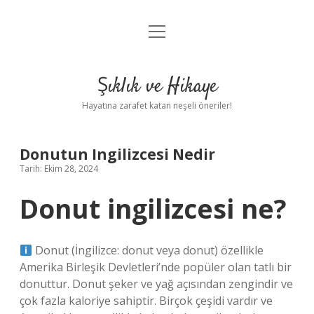
menüyü
Anasayfa
aç
Gizlilik Politikası
Şıklık ve Hikaye
Yasal Uyarı
Hayatına zarafet katan neşeli öneriler!
Hakkımızda
Donutun Ingilizcesi Nedir
Tarih: Ekim 28, 2024
Donut ingilizcesi ne?
Donut (İngilizce: donut veya donut) özellikle
Amerika Birleşik Devletleri’nde popüler olan tatlı bir
donuttur. Donut şeker ve yağ açısından zengindir ve
çok fazla kaloriye sahiptir. Birçok çeşidi vardır ve