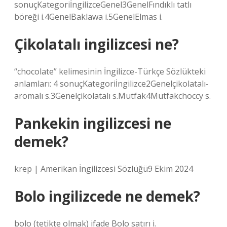
sonuçKategoriİngilizceGenel3GenelFındıklı tatlı
böreği i.4GenelBaklawa i.5GenelElmas i.
Çikolatalı ingilizcesi ne?
“chocolate” kelimesinin İngilizce-Türkçe Sözlükteki
anlamları: 4 sonuçKategoriİngilizce2Genelçikolatalı-
aromalı s.3Genelçikolatalı s.Mutfak4Mutfakchoccy s.
Pankekin ingilizcesi ne
demek?
krep | Amerikan İngilizcesi Sözlüğü9 Ekim 2024
Bolo ingilizcede ne demek?
bolo (tetikte olmak) ifade Bolo satırı i.