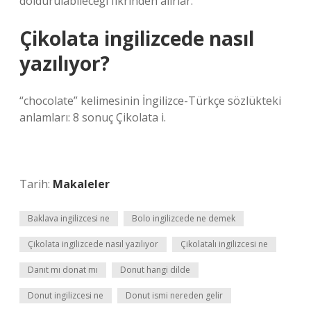
doldurulabileceği fikrinden alırlar.
Çikolata ingilizcede nasıl
yazılıyor?
“chocolate” kelimesinin İngilizce-Türkçe sözlükteki
anlamları: 8 sonuç Çikolata i.
Tarih:
Makaleler
Baklava ingilizcesi ne
Bolo ingilizcede ne demek
Çikolata ingilizcede nasıl yazılıyor
Çikolatalı ingilizcesi ne
Danıt mı donat mı
Donut hangi dilde
Donut ingilizcesi ne
Donut ismi nereden gelir