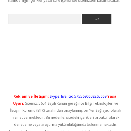
halinde, ilgili içerikler yasal süre içerisinde sitemizden kaldırılacaktır.
Arama
eni giriş
Reklam ve İletişim:
Skype: live:.cid.575569c608265c69
Yasal
Uyarı:
Sitemiz, 5651 Sayılı Kanun gereğince Bilgi Teknolojileri ve
İletişim Kurumu (BTK) tarafından onaylanmış bir Yer Sağlayıcı olarak
hizmet vermektedir. Bu nedenle, sitedeki içerikleri proaktif olarak
denetleme veya araştırma yükümlülüğümüz bulunmamaktadır.