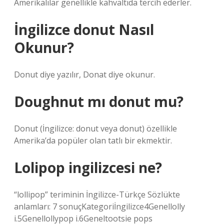
Amerikalılar genellikle kahvaltıda tercih ederler.
İngilizce donut Nasıl
Okunur?
Donut diye yazılır, Donat diye okunur.
Doughnut mı donut mu?
Donut (İngilizce: donut veya donut) özellikle
Amerika’da popüler olan tatlı bir ekmektir.
Lolipop ingilizcesi ne?
“lollipop” teriminin İngilizce-Türkçe Sözlükte
anlamları: 7 sonuçKategoriİngilizce4Genellolly
i.5Genellollypop i.6Geneltootsie pops