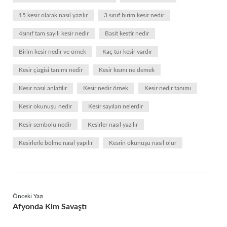
15 kesir olarak nasıl yazılır
3 sınıf birim kesir nedir
4sınıf tam sayılı kesir nedir
Basit kestir nedir
Birim kesir nedir ve örnek
Kaç tür kesir vardır
Kesir çizgisi tanımı nedir
Kesir kısmı ne demek
Kesir nasıl anlatılır
Kesir nedir örnek
Kesir nedir tanımı
Kesir okunuşu nedir
Kesir sayıları nelerdir
Kesir sembolü nedir
Kesirler nasıl yazılır
Kesirlerle bölme nasıl yapılır
Kesrin okunuşu nasıl olur
Önceki Yazı
Afyonda Kim Savaştı