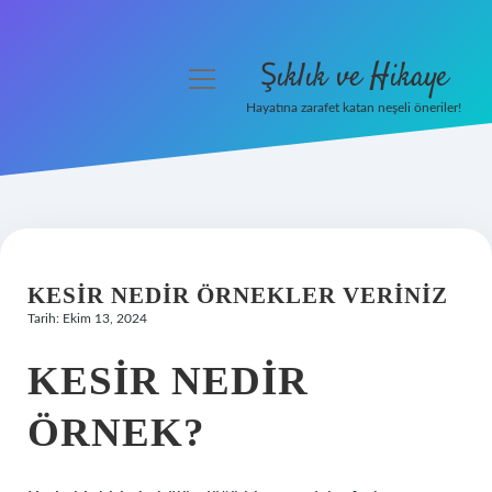
Şıklık ve Hikaye
menüyü
aç
Hayatına zarafet katan neşeli öneriler!
Anasayfa
Gizlilik Politikası
Yasal Uyarı
KESIR NEDIR ÖRNEKLER VERINIZ
Hakkımızda
Tarih: Ekim 13, 2024
KESIR NEDIR
ÖRNEK?