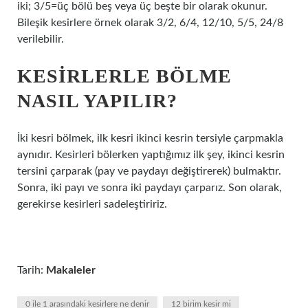
iki; 3/5=üç bölü beş veya üç beşte bir olarak okunur.
Bileşik kesirlere örnek olarak 3/2, 6/4, 12/10, 5/5, 24/8
verilebilir.
KESIRLERLE BÖLME
NASIL YAPILIR?
İki kesri bölmek, ilk kesri ikinci kesrin tersiyle çarpmakla
aynıdır. Kesirleri bölerken yaptığımız ilk şey, ikinci kesrin
tersini çarparak (pay ve paydayı değiştirerek) bulmaktır.
Sonra, iki payı ve sonra iki paydayı çarparız. Son olarak,
gerekirse kesirleri sadeleştiririz.
Tarih:
Makaleler
0 ile 1 arasındaki kesirlere ne denir
12 birim kesir mi