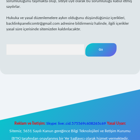
sorumluluğunu taşımakta olup, siteye üye olarak bu sorumluluğu kabul etmiş
sayılırlar.
Hukuka ve yasal düzenlemelere aykırı olduğunu düşündüğünüz içerikleri,
backlinkpanelicomtr@gmail.com
adresine bildirmeniz halinde, ilgili içerikler
yasal süre içerisinde sitemizden kaldırılacaktır.
Arama
txper yeni giriş
Reklam ve İletişim:
Skype: live:.cid.575569c608265c69
Yasal Uyarı:
Sitemiz, 5651 Sayılı Kanun gereğince Bilgi Teknolojileri ve İletişim Kurumu
(BTK) tarafından onaylanmış bir Yer Sağlayıcı olarak hizmet vermektedir.