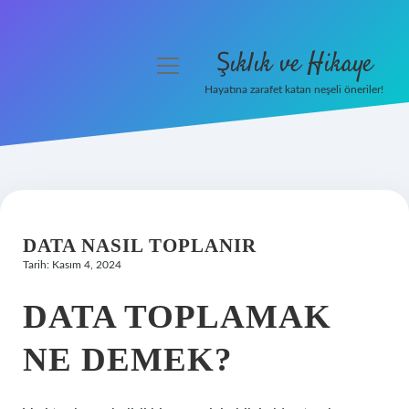
Şıklık ve Hikaye
menüyü
aç
Hayatına zarafet katan neşeli öneriler!
Anasayfa
Gizlilik Politikası
Yasal Uyarı
DATA NASIL TOPLANIR
Hakkımızda
Tarih: Kasım 4, 2024
DATA TOPLAMAK
NE DEMEK?