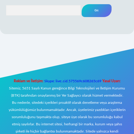
Arama
 giriş
Reklam ve İletişim:
Skype: live:.cid.575569c608265c69
Yasal Uyarı:
Sitemiz, 5651 Sayılı Kanun gereğince Bilgi Teknolojileri ve İletişim Kurumu
(BTK) tarafından onaylanmış bir Yer Sağlayıcı olarak hizmet vermektedir.
Bu nedenle, sitedeki içerikleri proaktif olarak denetleme veya araştırma
yükümlülüğümüz bulunmamaktadır. Ancak, üyelerimiz yazdıkları içeriklerin
sorumluluğunu taşımakta olup, siteye üye olarak bu sorumluluğu kabul
etmiş sayılırlar. Bu internet sitesi, herhangi bir marka, kurum veya şahıs
şirketi ile hiçbir bağlantısı bulunmamaktadır. Sitede yalnızca kendi