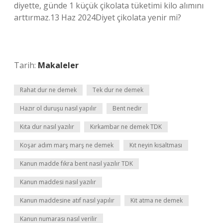
diyette, günde 1 küçük çikolata tüketimi kilo alımını
arttırmaz.13 Haz 2024Diyet çikolata yenir mi?
Tarih:
Makaleler
Rahat dur ne demek
Tek dur ne demek
Hazır ol duruşu nasıl yapılır
Bent nedir
Kıta dur nasıl yazılır
Kırkambar ne demek TDK
Koşar adım marş marş ne demek
Kıt neyin kısaltması
Kanun madde fıkra bent nasıl yazılır TDK
Kanun maddesi nasıl yazılır
Kanun maddesine atıf nasıl yapılır
Kit atma ne demek
Kanun numarası nasıl verilir