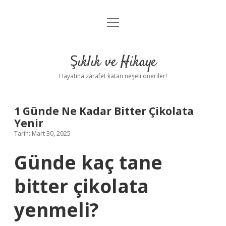
menüyü
Anasayfa
aç
Gizlilik Politikası
Şıklık ve Hikaye
Yasal Uyarı
Hayatına zarafet katan neşeli öneriler!
Hakkımızda
1 Günde Ne Kadar Bitter Çikolata
Yenir
Tarih: Mart 30, 2025
Günde kaç tane
bitter çikolata
yenmeli?