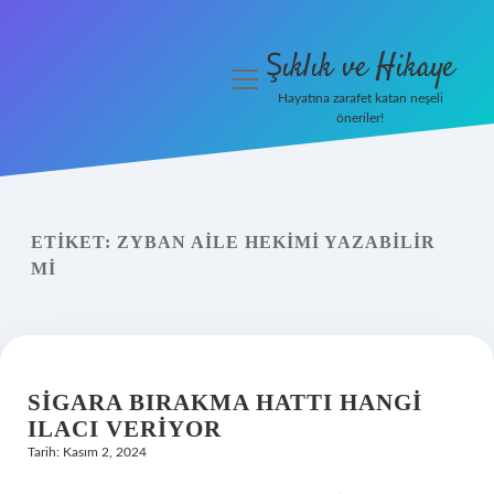
Şıklık ve Hikaye
menüyü
aç
Hayatına zarafet katan neşeli
öneriler!
İHalede Satılmazsa Ne
Olur
Anasayfa
ETIKET:
ZYBAN AILE HEKIMI YAZABILIR
MI
Gizlilik Politikası
Yasal Uyarı
SIGARA BIRAKMA HATTI HANGI
ILACI VERIYOR
Tarih: Kasım 2, 2024