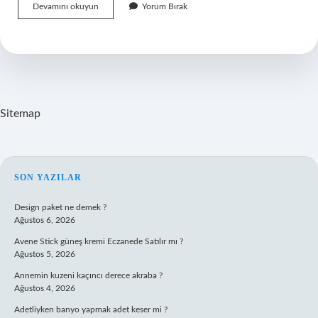
Sigara
Devamını okuyun
Yorum Bırak
Bırakma
Hattı
Hangi
Ilacı
Veriyor
Sitemap
SIDEBAR
SON YAZILAR
Design paket ne demek ?
Ağustos 6, 2026
Avene Stick güneş kremi Eczanede Satılır mı ?
Ağustos 5, 2026
Annemin kuzeni kaçıncı derece akraba ?
Ağustos 4, 2026
Adetliyken banyo yapmak adet keser mi ?