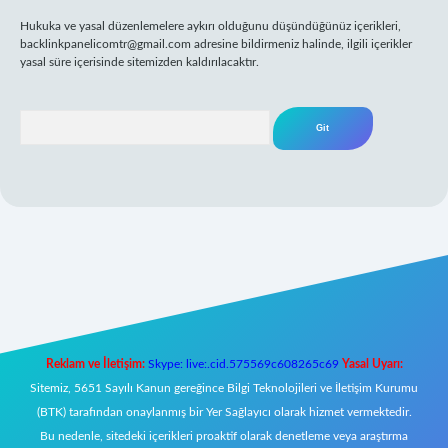
Hukuka ve yasal düzenlemelere aykırı olduğunu düşündüğünüz içerikleri,
backlinkpanelicomtr@gmail.com
adresine bildirmeniz halinde, ilgili içerikler
yasal süre içerisinde sitemizden kaldırılacaktır.
Arama
eni giriş
Reklam ve İletişim:
Skype: live:.cid.575569c608265c69
Yasal Uyarı:
Sitemiz, 5651 Sayılı Kanun gereğince Bilgi Teknolojileri ve İletişim Kurumu
(BTK) tarafından onaylanmış bir Yer Sağlayıcı olarak hizmet vermektedir.
Bu nedenle, sitedeki içerikleri proaktif olarak denetleme veya araştırma