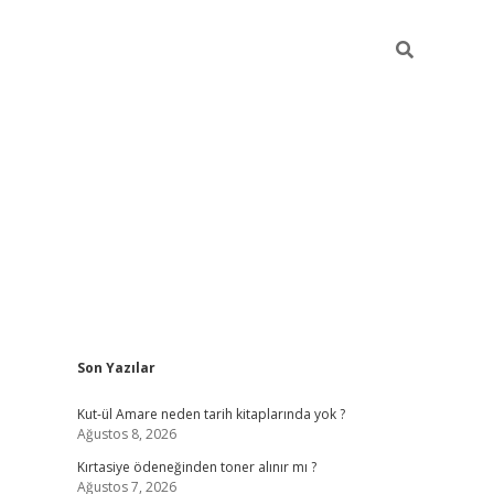
Sidebar
Son Yazılar
betxper yeni giriş
Kut-ül Amare neden tarih kitaplarında yok ?
Ağustos 8, 2026
Kırtasiye ödeneğinden toner alınır mı ?
Ağustos 7, 2026