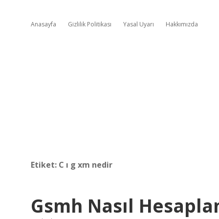
Anasayfa
Gizlilik Politikası
Yasal Uyarı
Hakkımızda
Etiket:
C ı g xm nedir
Gsmh Nasıl Hesapla