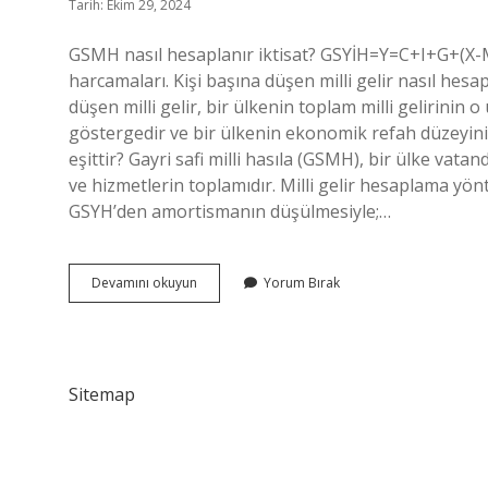
Tarih: Ekim 29, 2024
GSMH nasıl hesaplanır iktisat? GSYİH=Y=C+I+G+(X-M) 
harcamaları. Kişi başına düşen milli gelir nasıl hesa
düşen milli gelir, bir ülkenin toplam milli gelirinin
göstergedir ve bir ülkenin ekonomik refah düzeyini
eşittir? Gayri safi milli hasıla (GSMH), bir ülke vatand
ve hizmetlerin toplamıdır. Milli gelir hesaplama yönte
GSYH’den amortismanın düşülmesiyle;…
Gsmh
Devamını okuyun
Yorum Bırak
Nasıl
Hesaplanır
Örnek
Sitemap