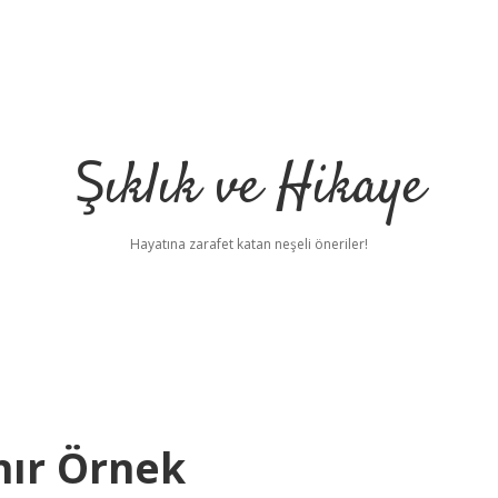
Şıklık ve Hikaye
Hayatına zarafet katan neşeli öneriler!
nır Örnek