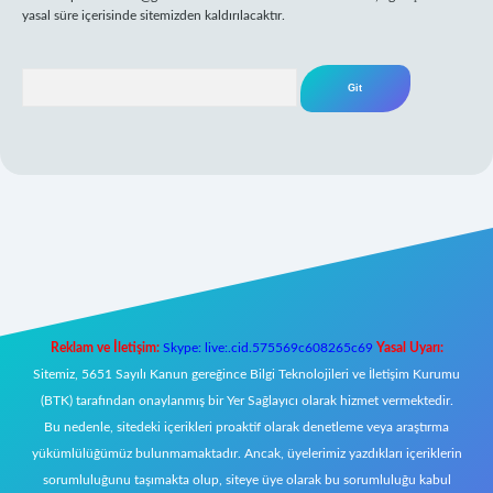
yasal süre içerisinde sitemizden kaldırılacaktır.
Arama
ni giriş
Reklam ve İletişim:
Skype: live:.cid.575569c608265c69
Yasal Uyarı:
Sitemiz, 5651 Sayılı Kanun gereğince Bilgi Teknolojileri ve İletişim Kurumu
(BTK) tarafından onaylanmış bir Yer Sağlayıcı olarak hizmet vermektedir.
Bu nedenle, sitedeki içerikleri proaktif olarak denetleme veya araştırma
yükümlülüğümüz bulunmamaktadır. Ancak, üyelerimiz yazdıkları içeriklerin
sorumluluğunu taşımakta olup, siteye üye olarak bu sorumluluğu kabul