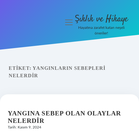
Şıklık ve Hikaye
menüyü
aç
Hayatına zarafet katan neşeli
öneriler!
İHalede Satılmazsa Ne
Olur
Anasayfa
ETIKET:
YANGINLARIN SEBEPLERI
NELERDIR
Gizlilik Politikası
Yasal Uyarı
YANGINA SEBEP OLAN OLAYLAR
NELERDIR
Tarih: Kasım 9, 2024