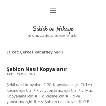
menüyü
Anasayfa
aç
Gizlilik Politikası
Şıklık ve Hikaye
Yasal Uyarı
Hayatına zarafet katan neşeli öneriler!
Hakkımızda
Etiket:
Çerkez kabardey nedir
Şablon Nasıl Kopyalanır
Tarih: Kasım 26, 2024
Şekil nasıl kopyalanır? PC: Kopyalama için Ctrl + c,
kesme için Ctrl + x ve yapıştırma için Ctrl + v. Mac:
Kopyalama için ⌘ + c, kesme için ⌘ + x ve
yapıştırma için ⌘ + v. Şablon nasıl kaydedilir? Bir