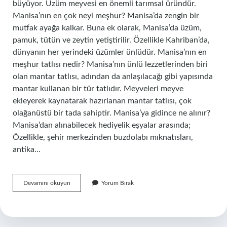
büyüyor. Üzüm meyvesi en önemli tarımsal üründür.
Manisa’nın en çok neyi meşhur? Manisa’da zengin bir
mutfak ayağa kalkar. Buna ek olarak, Manisa’da üzüm,
pamuk, tütün ve zeytin yetiştirilir. Özellikle Kahriban’da,
dünyanın her yerindeki üzümler ünlüdür. Manisa’nın en
meşhur tatlısı nedir? Manisa’nın ünlü lezzetlerinden biri
olan mantar tatlısı, adından da anlaşılacağı gibi yapısında
mantar kullanan bir tür tatlıdır. Meyveleri meyve
ekleyerek kaynatarak hazırlanan mantar tatlısı, çok
olağanüstü bir tada sahiptir. Manisa’ya gidince ne alınır?
Manisa’dan alınabilecek hediyelik eşyalar arasında;
Özellikle, şehir merkezinden buzdolabı mıknatısları,
antika…
Şehzadeler
Devamını okuyun
Yorum Bırak
Neyi
Meşhur