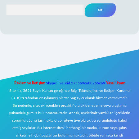
Arama
eni giriş
Reklam ve İletişim:
Skype: live:.cid.575569c608265c69
Yasal Uyarı:
Sitemiz, 5651 Sayılı Kanun gereğince Bilgi Teknolojileri ve İletişim Kurumu
(BTK) tarafından onaylanmış bir Yer Sağlayıcı olarak hizmet vermektedir.
Bu nedenle, sitedeki içerikleri proaktif olarak denetleme veya araştırma
yükümlülüğümüz bulunmamaktadır. Ancak, üyelerimiz yazdıkları içeriklerin
sorumluluğunu taşımakta olup, siteye üye olarak bu sorumluluğu kabul
etmiş sayılırlar. Bu internet sitesi, herhangi bir marka, kurum veya şahıs
şirketi ile hiçbir bağlantısı bulunmamaktadır. Sitede yalnızca kendi