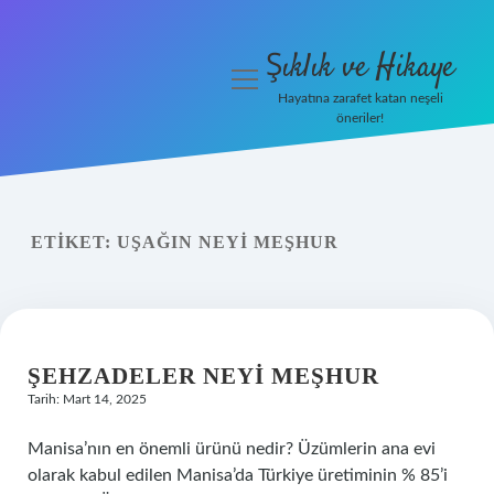
Şıklık ve Hikaye
menüyü
aç
Hayatına zarafet katan neşeli
öneriler!
İHalede Satılmazsa Ne
Olur
Anasayfa
ETIKET:
UŞAĞIN NEYI MEŞHUR
Gizlilik Politikası
Yasal Uyarı
ŞEHZADELER NEYI MEŞHUR
Tarih: Mart 14, 2025
Manisa’nın en önemli ürünü nedir? Üzümlerin ana evi
olarak kabul edilen Manisa’da Türkiye üretiminin % 85’i