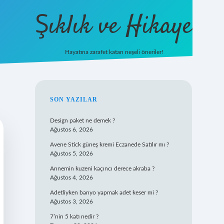
Şıklık ve Hikaye
Hayatına zarafet katan neşeli öneriler!
betxper yeni gir
SIDEBAR
SON YAZILAR
Design paket ne demek ?
Ağustos 6, 2026
Avene Stick güneş kremi Eczanede Satılır mı ?
Ağustos 5, 2026
Annemin kuzeni kaçıncı derece akraba ?
Ağustos 4, 2026
Adetliyken banyo yapmak adet keser mi ?
Ağustos 3, 2026
7’nin 5 katı nedir ?