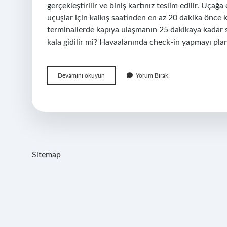
gerçekleştirilir ve biniş kartınız teslim edilir. Uçağa
uçuşlar için kalkış saatinden en az 20 dakika önce
terminallerde kapıya ulaşmanın 25 dakikaya kadar 
kala gidilir mi? Havaalanında check-in yapmayı pla
Uçağa
Devamını okuyun
Yorum Bırak
Kaç
Dakika
Kala
Alınmaz
Sitemap