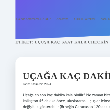
İHalede Satılmazsa Ne Olur
Anasayfa
Gizlilik Politikası
Yasal U
ETIKET:
UÇUŞA KAÇ SAAT KALA CHECKIN 
UÇAĞA KAÇ DAKI
Tarih: Kasım 22, 2024
Uçağa en son kaç dakika kala binilir? Ne zaman bite
kalkıştan 45 dakika önce, uluslararası uçuşlar için
değişiklik gösterebilir (örneğin Caracas’ta 120 daki