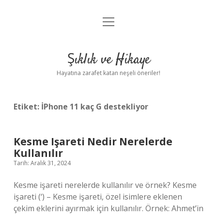
menüyü
Anasayfa
aç
Gizlilik Politikası
Şıklık ve Hikaye
Yasal Uyarı
Hayatına zarafet katan neşeli öneriler!
Hakkımızda
Etiket:
İPhone 11 kaç G destekliyor
Kesme Işareti Nedir Nerelerde
Kullanılır
Tarih: Aralık 31, 2024
Kesme işareti nerelerde kullanılır ve örnek? Kesme
işareti (‘) – Kesme işareti, özel isimlere eklenen
çekim eklerini ayırmak için kullanılır. Örnek: Ahmet’in