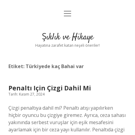
menüyü
Anasayfa
aç
Gizlilik Politikası
Şıklık ve Hikaye
Yasal Uyarı
Hayatına zarafet katan neşeli öneriler!
Hakkımızda
Etiket:
Türkiyede kaç Bahai var
Penaltı Için Çizgi Dahil Mi
Tarih: Kasım 27, 2024
Çizgi penaltıya dahil mi? Penaltı atışı yapılırken
hiçbir oyuncu bu çizgiye giremez. Ayrıca, ceza sahası
yakınında serbest vuruşlar için eşik mesafesini
ayarlamak için bir ceza yayı kullanılır. Penaltıda çizgi