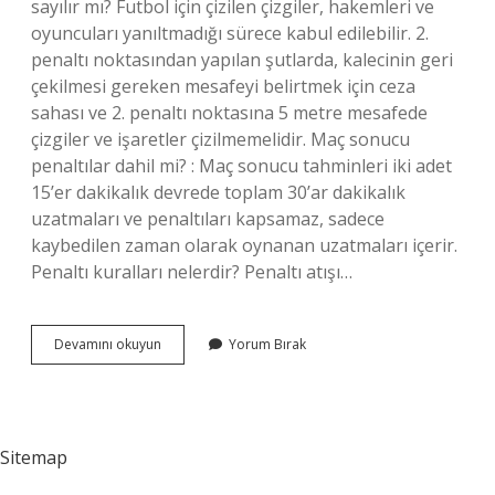
sayılır mı? Futbol için çizilen çizgiler, hakemleri ve
oyuncuları yanıltmadığı sürece kabul edilebilir. 2.
penaltı noktasından yapılan şutlarda, kalecinin geri
çekilmesi gereken mesafeyi belirtmek için ceza
sahası ve 2. penaltı noktasına 5 metre mesafede
çizgiler ve işaretler çizilmemelidir. Maç sonucu
penaltılar dahil mi? : Maç sonucu tahminleri iki adet
15’er dakikalık devrede toplam 30’ar dakikalık
uzatmaları ve penaltıları kapsamaz, sadece
kaybedilen zaman olarak oynanan uzatmaları içerir.
Penaltı kuralları nelerdir? Penaltı atışı…
Penaltı
Devamını okuyun
Yorum Bırak
Için
Çizgi
Dahil
Mi
Sitemap