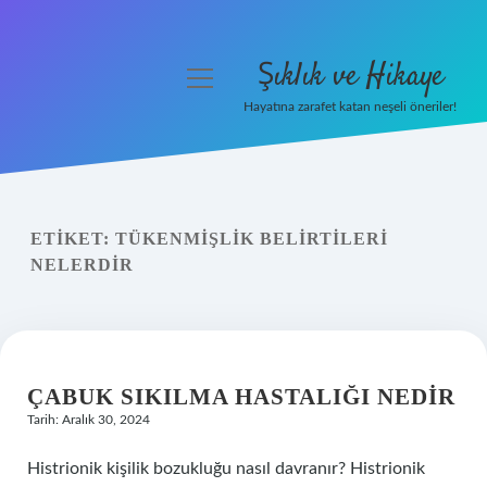
Şıklık ve Hikaye
menüyü
aç
Hayatına zarafet katan neşeli öneriler!
Anasayfa
Gizlilik Politikası
ETIKET:
TÜKENMIŞLIK BELIRTILERI
Yasal Uyarı
NELERDIR
Hakkımızda
ÇABUK SIKILMA HASTALIĞI NEDIR
Tarih: Aralık 30, 2024
Histrionik kişilik bozukluğu nasıl davranır? Histrionik