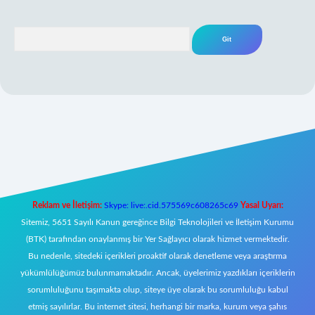
Arama
eni giriş
Reklam ve İletişim:
Skype: live:.cid.575569c608265c69
Yasal Uyarı:
Sitemiz, 5651 Sayılı Kanun gereğince Bilgi Teknolojileri ve İletişim Kurumu
(BTK) tarafından onaylanmış bir Yer Sağlayıcı olarak hizmet vermektedir.
Bu nedenle, sitedeki içerikleri proaktif olarak denetleme veya araştırma
yükümlülüğümüz bulunmamaktadır. Ancak, üyelerimiz yazdıkları içeriklerin
sorumluluğunu taşımakta olup, siteye üye olarak bu sorumluluğu kabul
etmiş sayılırlar. Bu internet sitesi, herhangi bir marka, kurum veya şahıs