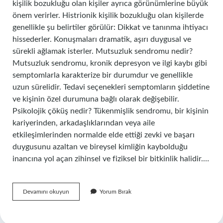
kişilik bozukluğu olan kişiler ayrıca görünümlerine büyük
önem verirler. Histrionik kişilik bozukluğu olan kişilerde
genellikle şu belirtiler görülür: Dikkat ve tanınma ihtiyacı
hissederler. Konuşmaları dramatik, aşırı duygusal ve
sürekli ağlamak isterler. Mutsuzluk sendromu nedir?
Mutsuzluk sendromu, kronik depresyon ve ilgi kaybı gibi
semptomlarla karakterize bir durumdur ve genellikle
uzun sürelidir. Tedavi seçenekleri semptomların şiddetine
ve kişinin özel durumuna bağlı olarak değişebilir.
Psikolojik çöküş nedir? Tükenmişlik sendromu, bir kişinin
kariyerinden, arkadaşlıklarından veya aile
etkileşimlerinden normalde elde ettiği zevki ve başarı
duygusunu azaltan ve bireysel kimliğin kaybolduğu
inancına yol açan zihinsel ve fiziksel bir bitkinlik halidir.…
Çabuk
Devamını okuyun
Yorum Bırak
Sıkılma
Hastalığı
Nedir