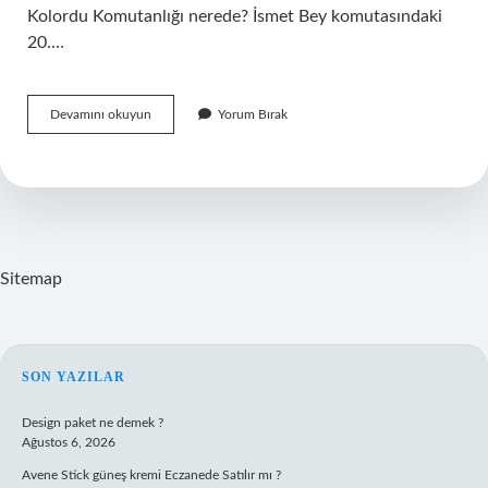
Kolordu Komutanlığı nerede? İsmet Bey komutasındaki
20.…
Türkiyede
Devamını okuyun
Yorum Bırak
Kaç
Tane
Kolordu
Var
Sitemap
SIDEBAR
SON YAZILAR
Design paket ne demek ?
Ağustos 6, 2026
Avene Stick güneş kremi Eczanede Satılır mı ?