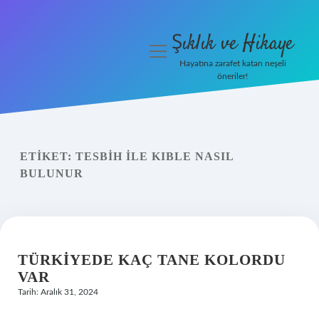
Şıklık ve Hikaye
menüyü
aç
Hayatına zarafet katan neşeli
öneriler!
İHalede Satılmazsa Ne
Olur
Anasayfa
ETIKET:
TESBIH ILE KIBLE NASIL
BULUNUR
Gizlilik Politikası
Yasal Uyarı
TÜRKIYEDE KAÇ TANE KOLORDU
VAR
Tarih: Aralık 31, 2024