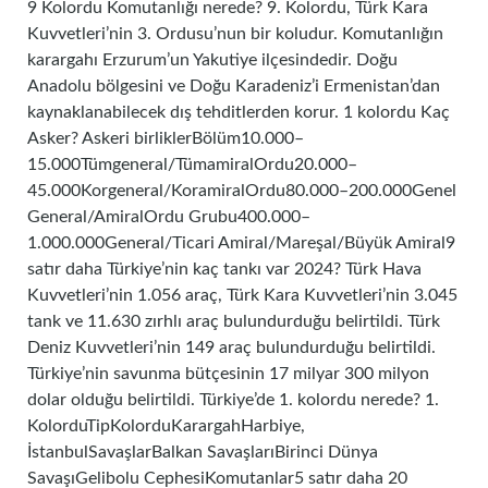
9 Kolordu Komutanlığı nerede? 9. Kolordu, Türk Kara
Kuvvetleri’nin 3. Ordusu’nun bir koludur. Komutanlığın
karargahı Erzurum’un Yakutiye ilçesindedir. Doğu
Anadolu bölgesini ve Doğu Karadeniz’i Ermenistan’dan
kaynaklanabilecek dış tehditlerden korur. 1 kolordu Kaç
Asker? Askeri birliklerBölüm10.000–
15.000Tümgeneral/TümamiralOrdu20.000–
45.000Korgeneral/KoramiralOrdu80.000–200.000Genel
General/AmiralOrdu Grubu400.000–
1.000.000General/Ticari Amiral/Mareşal/Büyük Amiral9
satır daha Türkiye’nin kaç tankı var 2024? Türk Hava
Kuvvetleri’nin 1.056 araç, Türk Kara Kuvvetleri’nin 3.045
tank ve 11.630 zırhlı araç bulundurduğu belirtildi. Türk
Deniz Kuvvetleri’nin 149 araç bulundurduğu belirtildi.
Türkiye’nin savunma bütçesinin 17 milyar 300 milyon
dolar olduğu belirtildi. Türkiye’de 1. kolordu nerede? 1.
KolorduTipKolorduKarargahHarbiye,
İstanbulSavaşlarBalkan SavaşlarıBirinci Dünya
SavaşıGelibolu CephesiKomutanlar5 satır daha 20