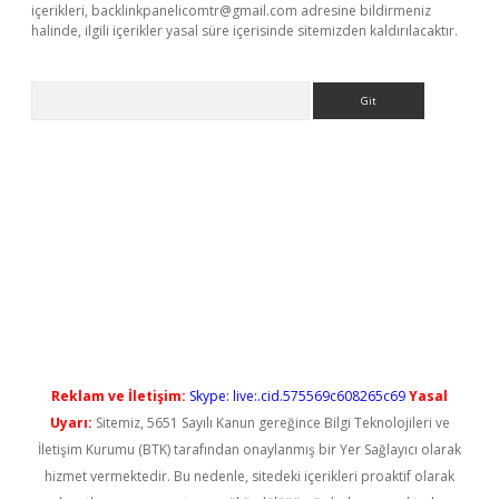
içerikleri,
backlinkpanelicomtr@gmail.com
adresine bildirmeniz
halinde, ilgili içerikler yasal süre içerisinde sitemizden kaldırılacaktır.
Arama
betxper yeni giriş
Reklam ve İletişim:
Skype: live:.cid.575569c608265c69
Yasal
Uyarı:
Sitemiz, 5651 Sayılı Kanun gereğince Bilgi Teknolojileri ve
İletişim Kurumu (BTK) tarafından onaylanmış bir Yer Sağlayıcı olarak
hizmet vermektedir. Bu nedenle, sitedeki içerikleri proaktif olarak