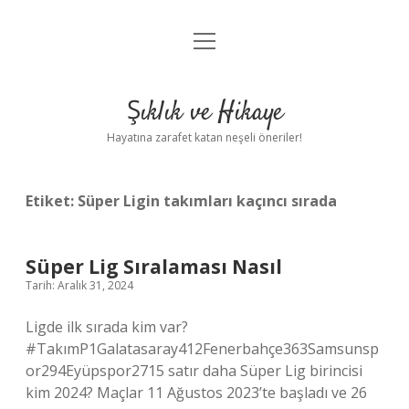
menüyü
Anasayfa
aç
Gizlilik Politikası
Şıklık ve Hikaye
Yasal Uyarı
Hayatına zarafet katan neşeli öneriler!
Hakkımızda
Etiket:
Süper Ligin takımları kaçıncı sırada
Süper Lig Sıralaması Nasıl
Tarih: Aralık 31, 2024
Ligde ilk sırada kim var?
#TakımP1Galatasaray412Fenerbahçe363Samsunsp
or294Eyüpspor2715 satır daha Süper Lig birincisi
kim 2024? Maçlar 11 Ağustos 2023’te başladı ve 26