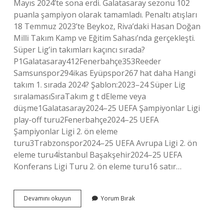
Mayıs 2024’te sona erdi. Galatasaray sezonu 102
puanla şampiyon olarak tamamladı. Penaltı atışları
18 Temmuz 2023’te Beykoz, Riva’daki Hasan Doğan
Milli Takım Kamp ve Eğitim Sahası’nda gerçekleşti.
Süper Lig’in takımları kaçıncı sırada?
P1Galatasaray412Fenerbahçe353Reeder
Samsunspor294ikas Eyüpspor267 hat daha Hangi
takım 1. sırada 2024? Şablon:2023–24 Süper Lig
sıralamasıSıraTakım g t dEleme veya
düşme1Galatasaray2024–25 UEFA Şampiyonlar Ligi
play-off turu2Fenerbahçe2024–25 UEFA
Şampiyonlar Ligi 2. ön eleme
turu3Trabzonspor2024–25 UEFA Avrupa Ligi 2. ön
eleme turu4İstanbul Başakşehir2024–25 UEFA
Konferans Ligi Turu 2. ön eleme turu16 satır…
Süper
Devamını okuyun
Yorum Bırak
Lig
Sıralaması