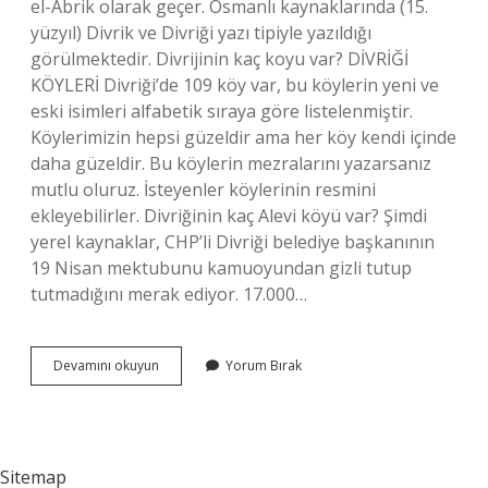
el-Abrik olarak geçer. Osmanlı kaynaklarında (15.
yüzyıl) Divrik ve Divriği yazı tipiyle yazıldığı
görülmektedir. Divrijinin kaç koyu var? DİVRİĞİ
KÖYLERİ Divriği’de 109 köy var, bu köylerin yeni ve
eski isimleri alfabetik sıraya göre listelenmiştir.
Köylerimizin hepsi güzeldir ama her köy kendi içinde
daha güzeldir. Bu köylerin mezralarını yazarsanız
mutlu oluruz. İsteyenler köylerinin resmini
ekleyebilirler. Divriğinin kaç Alevi köyü var? Şimdi
yerel kaynaklar, CHP’li Divriği belediye başkanının
19 Nisan mektubunu kamuoyundan gizli tutup
tutmadığını merak ediyor. 17.000…
Divriği
Devamını okuyun
Yorum Bırak
Kaç
Köy
Var
Sitemap