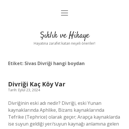
menüyü
Anasayfa
aç
Gizlilik Politikası
Şıklık ve Hikaye
Yasal Uyarı
Hayatına zarafet katan neşeli öneriler!
Hakkımızda
Etiket:
Sivas Divriği hangi boydan
Divriği Kaç Köy Var
Tarih: Eylül 23, 2024
Divriğinin eski adı nedir? Divriği, eski Yunan
kaynaklarında Aphlike, Bizans kaynaklarında
Tefrike (Tephrice) olarak geçer; Arapça kaynaklarda
ise suyun geldiği yer/suyun kaynağı anlamına gelen