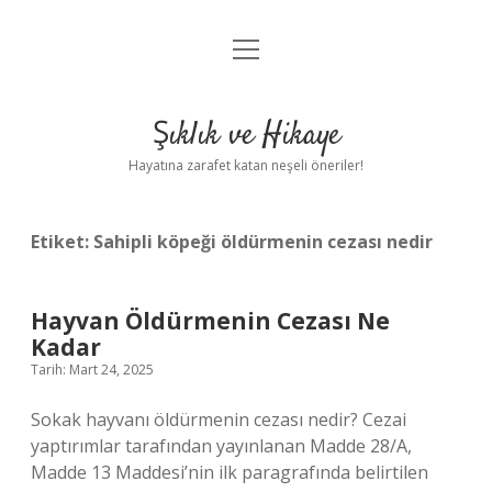
menüyü
Anasayfa
aç
Gizlilik Politikası
Şıklık ve Hikaye
Yasal Uyarı
Hayatına zarafet katan neşeli öneriler!
Hakkımızda
Etiket:
Sahipli köpeği öldürmenin cezası nedir
Hayvan Öldürmenin Cezası Ne
Kadar
Tarih: Mart 24, 2025
Sokak hayvanı öldürmenin cezası nedir? Cezai
yaptırımlar tarafından yayınlanan Madde 28/A,
Madde 13 Maddesi’nin ilk paragrafında belirtilen