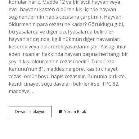
konular hariç, Madde 12 ve bir evcil hayvan veya
evcil hayvanı kasten öldüren kişi içinde hayvan
segmentlerinin hapis cezasına çarptırılır. Hayvan
öldürmenin para cezası ne kadar? Görüldüğü gibi,
bu yasalarda ve diğer özel yasalarda belirtilen
hayvanlar dışında, ilgili hükmün diğer hayvanları
keserek veya öldürerek yasaklanmıştır. Yasağı ihlal
eden insanlar hakkında hayvan başına herhangi bir
şey. 1 kişi öldürmenin cezası nedir? Türk Ceza
Kanunu’nun 81. maddesine göre, kasıtlı cinayet
cezası ömür boyu hapis cezasıdır. Bununla birlikte,
kasıtlı cinayet suçu davaları belirlenirse, TPC 82.
maddeye…
Hayvan
Devamını okuyun
Yorum Bırak
Öldürmenin
Cezası
Ne
Kadar