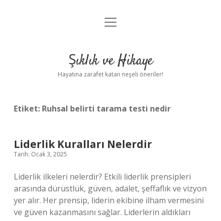
menüyü
Anasayfa
aç
Gizlilik Politikası
Şıklık ve Hikaye
Yasal Uyarı
Hayatına zarafet katan neşeli öneriler!
Hakkımızda
Etiket:
Ruhsal belirti tarama testi nedir
Liderlik Kuralları Nelerdir
Tarih: Ocak 3, 2025
Liderlik ilkeleri nelerdir? Etkili liderlik prensipleri
arasında dürüstlük, güven, adalet, şeffaflık ve vizyon
yer alır. Her prensip, liderin ekibine ilham vermesini
ve güven kazanmasını sağlar. Liderlerin aldıkları