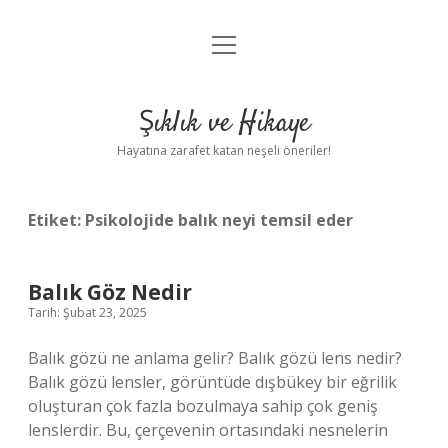
menüyü
Anasayfa
aç
Gizlilik Politikası
Şıklık ve Hikaye
Yasal Uyarı
Hayatına zarafet katan neşeli öneriler!
Hakkımızda
Etiket:
Psikolojide balık neyi temsil eder
Balık Göz Nedir
Tarih: Şubat 23, 2025
Balık gözü ne anlama gelir? Balık gözü lens nedir?
Balık gözü lensler, görüntüde dışbükey bir eğrilik
oluşturan çok fazla bozulmaya sahip çok geniş
lenslerdir. Bu, çerçevenin ortasındaki nesnelerin