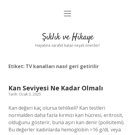
menüyü
Anasayfa
aç
Gizlilik Politikası
Şıklık ve Hikaye
Yasal Uyarı
Hayatına zarafet katan neşeli öneriler!
Hakkımızda
Etiket:
TV kanalları nasıl geri getirilir
Kan Seviyesi Ne Kadar Olmalı
Tarih: Ocak 3, 2025
Kan değeri kaç olursa tehlikeli? Kan testleri
normalden daha fazla kırmızı kan hücresi, eritrosit,
olduğunu gösterir, buna aşırı kan denir (polisitemi).
Bu değerler kadınlarda hemoglobin >16 g/dL veya