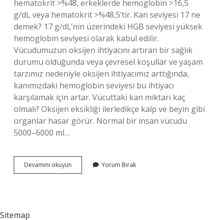
hematokrit >%48, erkeklerde hemoglobin >16,5
g/dL veya hematokrit >%48,5’tir. Kan seviyesi 17 ne
demek? 17 g/dL’nin üzerindeki HGB seviyesi yüksek
hemoglobin seviyesi olarak kabul edilir.
Vücudumuzun oksijen ihtiyacını artıran bir sağlık
durumu olduğunda veya çevresel koşullar ve yaşam
tarzımız nedeniyle oksijen ihtiyacımız arttığında,
kanımızdaki hemoglobin seviyesi bu ihtiyacı
karşılamak için artar. Vücuttaki kan miktarı kaç
olmalı? Oksijen eksikliği ilerledikçe kalp ve beyin gibi
organlar hasar görür. Normal bir insan vücudu
5000–6000 ml…
Kan
Devamını okuyun
Yorum Bırak
Seviyesi
Ne
Kadar
Olmalı
Sitemap