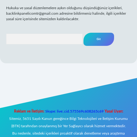
Hukuka ve yasal düzenlemelere aykırı olduğunu düşündüğünüz içerikleri,
backlinkpanelicomtr@gmail.com
adresine bildirmeniz halinde, ilgili içerikler
yasal süre içerisinde sitemizden kaldırılacaktır.
Arama
eni giriş
Reklam ve İletişim:
Skype: live:.cid.575569c608265c69
Yasal Uyarı:
Sitemiz, 5651 Sayılı Kanun gereğince Bilgi Teknolojileri ve İletişim Kurumu
(BTK) tarafından onaylanmış bir Yer Sağlayıcı olarak hizmet vermektedir.
Bu nedenle, sitedeki içerikleri proaktif olarak denetleme veya araştırma