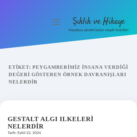
Şıklık ve Hikaye
menüyü
aç
Hayatına zarafet katan neşeli öneriler!
Anasayfa
Gizlilik Politikası
ETIKET:
PEYGAMBERIMIZ INSANA VERDIĞI
Yasal Uyarı
DEĞERI GÖSTEREN ÖRNEK DAVRANIŞLARI
NELERDIR
Hakkımızda
GESTALT ALGI ILKELERI
NELERDIR
Tarih: Eylül 22, 2024