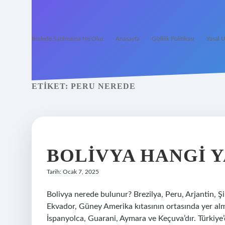
İHalede Satılmazsa Ne Olur
Anasayfa
Gizlilik Politikası
Yasal U
ETIKET:
PERU NEREDE
BOLIVYA HANGI 
Tarih: Ocak 7, 2025
Bolivya nerede bulunur? Brezilya, Peru, Arjantin, Şil
Ekvador, Güney Amerika kıtasının ortasında yer alm
İspanyolca, Guarani, Aymara ve Keçuva’dır. Türkiye’