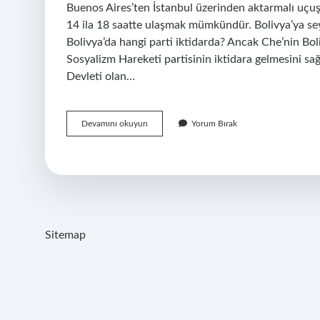
Buenos Aires’ten İstanbul üzerinden aktarmalı uçuş
14 ila 18 saatte ulaşmak mümkündür. Bolivya’ya se
Bolivya’da hangi parti iktidarda? Ancak Che’nin Bol
Sosyalizm Hareketi partisinin iktidara gelmesini sa
Devleti olan…
Bolivya
Devamını okuyun
Yorum Bırak
Hangi
Yarım
Kürede
Sitemap