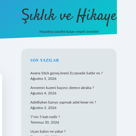
Şıklık ve Hikaye
Hayatına zarafet katan neşeli öneriler!
betxper yeni giriş
SIDEBAR
SON YAZILAR
Avene Stick güneş kremi Eczanede Satılır mı ?
Ağustos 5, 2026
Annemin kuzeni kaçıncı derece akraba ?
Ağustos 4, 2026
Adetliyken banyo yapmak adet keser mi ?
Ağustos 3, 2026
7’nin 5 katı nedir ?
Temmuz 30, 2026
Uçan balon ne yakar ?