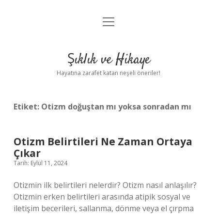
menüyü
Anasayfa
aç
Gizlilik Politikası
Şıklık ve Hikaye
Yasal Uyarı
Hayatına zarafet katan neşeli öneriler!
Hakkımızda
Etiket:
Otizm doğuştan mı yoksa sonradan mı
Otizm Belirtileri Ne Zaman Ortaya
Çıkar
Tarih: Eylül 11, 2024
Otizmin ilk belirtileri nelerdir? Otizm nasıl anlaşılır?
Otizmin erken belirtileri arasında atipik sosyal ve
iletişim becerileri, sallanma, dönme veya el çırpma