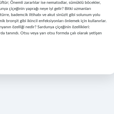
küftür; Önemli zararlılar ise nematodlar, sümüklü böcekler,
dunya çiçeğinin yaprağı neye iyi gelir? Bitki uzmanları
atürre, bademcik iltihabı ve akut sinüzit gibi solunum yolu
k bronşit gibi ikincil enfeksiyonları önlemek için kullanırlar.
yanın özelliği nedir? Sardunya çiçeğinin özellikleri:
rda tanındı. Otsu veya yarı otsu formda çalı olarak yetişen