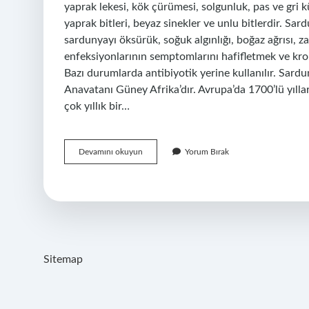
yaprak lekesi, kök çürümesi, solgunluk, pas ve gri 
yaprak bitleri, beyaz sinekler ve unlu bitlerdir. Sar
sardunyayı öksürük, soğuk algınlığı, boğaz ağrısı, z
enfeksiyonlarının semptomlarını hafifletmek ve kroni
Bazı durumlarda antibiyotik yerine kullanılır. Sardun
Anavatanı Güney Afrika’dır. Avrupa’da 1700’lü yılla
çok yıllık bir…
Sardunya
Devamını okuyun
Yorum Bırak
Çiçeğinin
Faydaları
Nedir
Sitemap