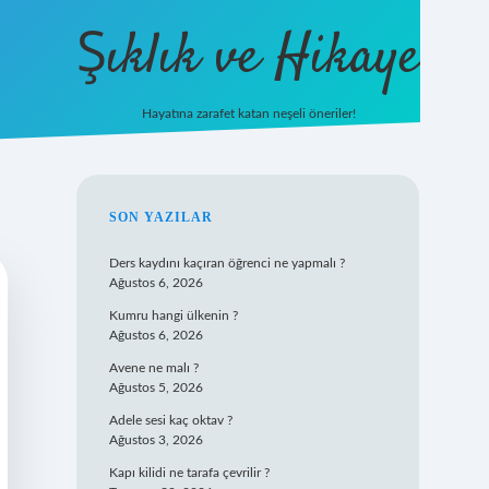
Şıklık ve Hikaye
Hayatına zarafet katan neşeli öneriler!
betxper yeni giri
SIDEBAR
SON YAZILAR
Ders kaydını kaçıran öğrenci ne yapmalı ?
Ağustos 6, 2026
Kumru hangi ülkenin ?
Ağustos 6, 2026
Avene ne malı ?
Ağustos 5, 2026
Adele sesi kaç oktav ?
Ağustos 3, 2026
Kapı kilidi ne tarafa çevrilir ?