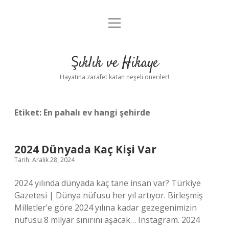
menüyü
Anasayfa
aç
Gizlilik Politikası
Şıklık ve Hikaye
Yasal Uyarı
Hayatına zarafet katan neşeli öneriler!
Hakkımızda
Etiket:
En pahalı ev hangi şehirde
2024 Dünyada Kaç Kişi Var
Tarih: Aralık 28, 2024
2024 yılında dünyada kaç tane insan var? Türkiye
Gazetesi | Dünya nüfusu her yıl artıyor. Birleşmiş
Milletler’e göre 2024 yılına kadar gezegenimizin
nüfusu 8 milyar sınırını aşacak… Instagram. 2024