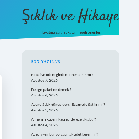
Şıklık ve Hikaye
Hayatına zarafet katan neşeli öneriler!
betxper yeni giriş
SIDEBAR
SON YAZILAR
Kırtasiye ödeneğinden toner alınır mı ?
Ağustos 7, 2026
Design paket ne demek ?
Ağustos 6, 2026
Avene Stick güneş kremi Eczanede Satılır mı ?
Ağustos 5, 2026
Annemin kuzeni kaçıncı derece akraba ?
Ağustos 4, 2026
Adetliyken banyo yapmak adet keser mi ?