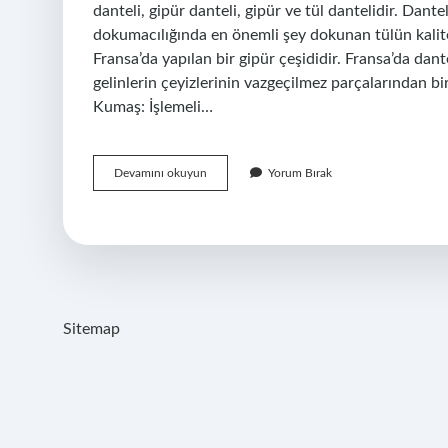
danteli, gipür danteli, gipür ve tül dantelidir. Dantel 
dokumacılığında en önemli şey dokunan tülün kalites
Fransa’da yapılan bir gipür çeşididir. Fransa’da dan
gelinlerin çeyizlerinin vazgeçilmez parçalarından bir
Kumaş: İşlemeli…
Kordone
Devamını okuyun
Yorum Bırak
Dantel
Nedir
Sitemap