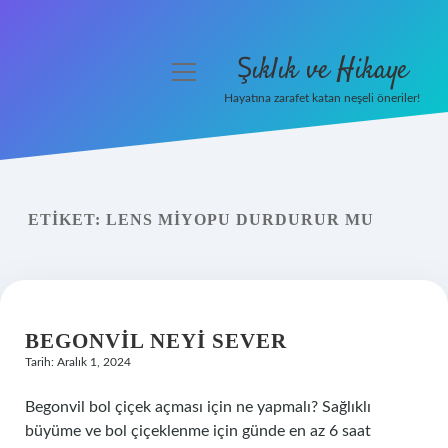
Şıklık ve Hikaye
menüyü
aç
Hayatına zarafet katan neşeli öneriler!
Anasayfa
Gizlilik Politikası
ETIKET:
LENS MIYOPU DURDURUR MU
Yasal Uyarı
Hakkımızda
BEGONVIL NEYI SEVER
Tarih: Aralık 1, 2024
Begonvil bol çiçek açması için ne yapmalı? Sağlıklı
büyüme ve bol çiçeklenme için günde en az 6 saat