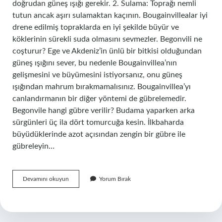
doğrudan güneş ışığı gerekir. 2. Sulama: Toprağı nemli
tutun ancak aşırı sulamaktan kaçının. Bougainvillealar iyi
drene edilmiş topraklarda en iyi şekilde büyür ve
köklerinin sürekli suda olmasını sevmezler. Begonvili ne
coşturur? Ege ve Akdeniz’in ünlü bir bitkisi olduğundan
güneş ışığını sever, bu nedenle Bougainvillea’nın
gelişmesini ve büyümesini istiyorsanız, onu güneş
ışığından mahrum bırakmamalısınız. Bougainvillea’yı
canlandırmanın bir diğer yöntemi de gübrelemedir.
Begonvile hangi gübre verilir? Budama yaparken arka
sürgünleri üç ila dört tomurcuğa kesin. İlkbaharda
büyüdüklerinde azot açısından zengin bir gübre ile
gübreleyin…
Begonvil
Devamını okuyun
Yorum Bırak
Neyi
Sever