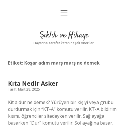
menüyü
Anasayfa
aç
Gizlilik Politikası
Şıklık ve Hikaye
Yasal Uyarı
Hayatına zarafet katan neşeli öneriler!
Hakkımızda
Etiket:
Koşar adım marş marş ne demek
Kıta Nedir Asker
Tarih: Mart 28, 2025
Kit a dur ne demek? Yürüyen bir kişiyi veya grubu
durdurmak için “KT-A” komutu verilir. KT-A bildirim
kısmı, öğrenciler sitedeyken verilir. Sağ ayağa
basarken “Dur” komutu verilir. Sol ayağına basar,