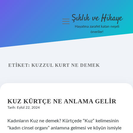
Şıklık ve Hikaye
menüyü
aç
Hayatına zarafet katan neşeli
öneriler!
İHalede Satılmazsa Ne
Olur
Anasayfa
ETIKET:
KUZZUL KURT NE DEMEK
Gizlilik Politikası
Yasal Uyarı
KUZ KÜRTÇE NE ANLAMA GELIR
Tarih: Eylül 22, 2024
Kadınların Kuz ne demek? Kürtçede “Kuz” kelimesinin
“kadın cinsel organı” anlamına gelmesi ve köyün ismiyle