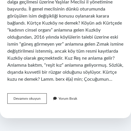
dalga geçilmesi üzerine Yaşlılar Meclisi il yönetimine
başvurdu. İl genel meclisinin dünkü oturumunda
görüşülen isim değişikliği konusu oylanarak karara
bağlandı. Kürtçe Kuzköy ne demek? Köyün adı Kürtçede
“kadının cinsel organı” anlamına gelen Kuzköy
olduğundan, 2016 yılında köylülerin talebi üzerine eski
ismin “güneş görmeyen yer” anlamına gelen Zımak ismine
değiştirilmesi istenmiş, ancak köy tüm resmi kayıtlarda
Kuzköy olarak geçmektedir. Kuz Reş ne anlama gelir?
Anlamına baktım, “reşit kız” anlamına geliyormuş. Sözlük,
dışarıda kuvvetli bir rüzgar olduğunu söylüyor. Kürtçe
kuzu ne demek? Lamm. berx ê(a) min; Çocuğumun…
Kuz
Devamını okuyun
Yorum Bırak
Kürtçe
Ne
Anlama
Gelir