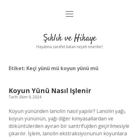
menüyü
Anasayfa
aç
Gizlilik Politikası
Şıklık ve Hikaye
Yasal Uyarı
Hayatına zarafet katan neşeli öneriler!
Hakkımızda
Etiket:
Keçi yünü mü koyun yünü mü
Koyun Yünü Nasıl Işlenir
Tarih: Ekim 9, 2024
Koyun yününden lanolin nasıl yapılır? Lanolin yağı,
koyun yününün, yağı diğer kimyasallardan ve
döküntülerden ayıran bir santrifüjden geçirilmesiyle
çıkarılır. İşlem, lanolin ekstraksiyonunun koyunlara