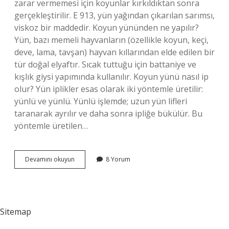
zarar vermemesi için koyunlar kırkıldıktan sonra
gerçekleştirilir. E 913, yün yağından çıkarılan sarımsı,
viskoz bir maddedir. Koyun yününden ne yapılır?
Yün, bazı memeli hayvanların (özellikle koyun, keçi,
deve, lama, tavşan) hayvan kıllarından elde edilen bir
tür doğal elyaftır. Sıcak tuttuğu için battaniye ve
kışlık giysi yapımında kullanılır. Koyun yünü nasıl ip
olur? Yün iplikler esas olarak iki yöntemle üretilir:
yünlü ve yünlü. Yünlü işlemde; uzun yün lifleri
taranarak ayrılır ve daha sonra ipliğe bükülür. Bu
yöntemle üretilen…
Koyun
Devamını okuyun
8 Yorum
Yünü
Nasıl
Işlenir
Sitemap